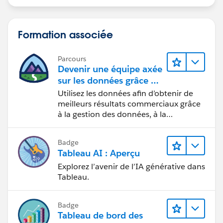
Formation associée
Parcours
Devenir une équipe axée
sur les données grâce à
Tableau
Utilisez les données afin d’obtenir de
meilleurs résultats commerciaux grâce
à la gestion des données, à la
gouvernance des données, aux outils
de visualisation des données, aux récits
Badge
fondés sur les données et à la
Tableau AI : Aperçu
collaboration.
Explorez l’avenir de l’IA générative dans
Tableau.
Badge
Tableau de bord des