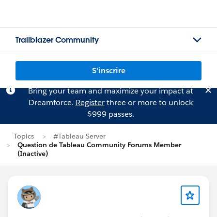
Trailblazer Community
S'inscrire
Bring your team and maximize your impact at
Dreamforce.
Register
three or more to unlock
$999 passes.
Topics
#Tableau Server
Question de Tableau Community Forums Member
(Inactive)