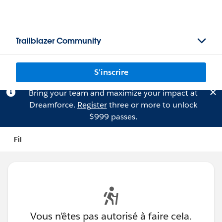
Trailblazer Community
S'inscrire
Bring your team and maximize your impact at
Dreamforce.
Register
three or more to unlock
$999 passes.
Fil
Vous n’êtes pas autorisé à faire cela.