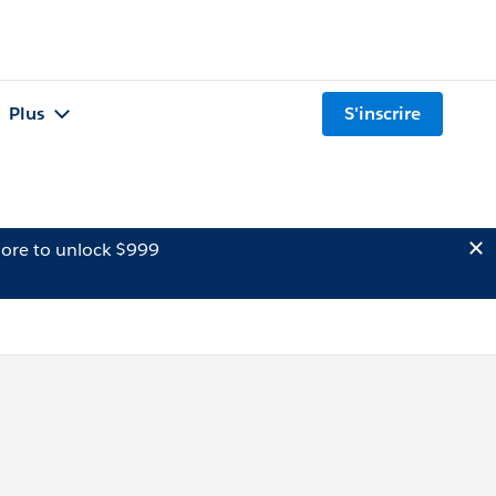
Plus
S'inscrire
ore to unlock $999