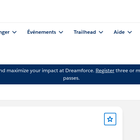
nger
Événements
Trailhead
Aide
and maximize your impact at Dreamforce.
Register
three or m
passes.