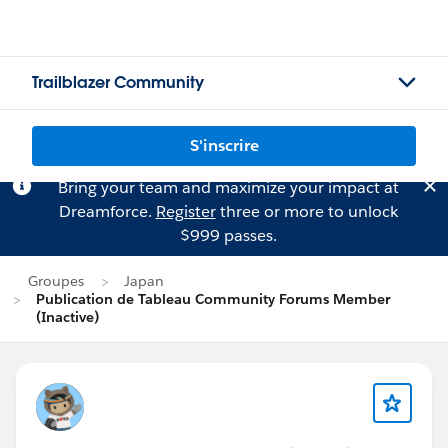
Trailblazer Community
S'inscrire
Bring your team and maximize your impact at
Dreamforce.
Register
three or more to unlock
$999 passes.
Groupes
Japan
Publication de Tableau Community Forums Member
(Inactive)