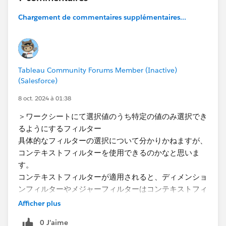
Chargement de commentaires supplémentaires...
Tableau Community Forums Member (Inactive)
(Salesforce)
8 oct. 2024 à 01:38
＞ワークシートにて選択値のうち特定の値のみ選択でき
るようにするフィルター
具体的なフィルターの選択について分かりかねますが、
コンテキストフィルターを使用できるのかなと思いま
す。
コンテキストフィルターが適用されると、ディメンショ
ンフィルターやメジャーフィルターはコンテキストフィ
ルターを通過したデータのみを処理するようになるため
Afficher plus
です。
0 J’aime
ですので、"特定の値のみ"の部分をコンテキストフィル