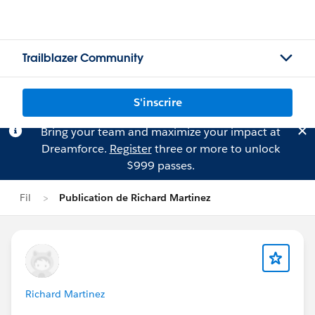
Trailblazer Community
S'inscrire
Bring your team and maximize your impact at
Dreamforce.
Register
three or more to unlock
$999 passes.
Fil
Publication de Richard Martinez
Richard Martinez