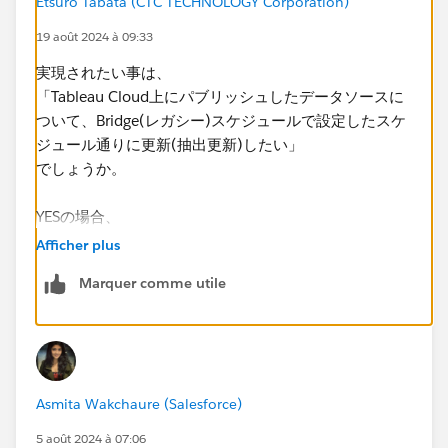
Etsuro Tabata (CTC TECHNOLOGY Corporation)
19 août 2024 à 09:33
実現されたい事は、
「Tableau Cloud上にパブリッシュしたデータソースに
ついて、Bridge(レガシー)スケジュールで設定したスケ
ジュール通りに更新(抽出更新)したい」
でしょうか。
YESの場合、
https://help.tableau.com/current/online/ja-
Afficher plus
jp/to_sync_schedule.htm
Marquer comme utile
が参考になるかと存じます。
NOの場合、
恐縮ですが、実現されたい事を改めてご説明頂けると助
かります。
Asmita Wakchaure (Salesforce)
よろしくお願いいたします。
5 août 2024 à 07:06