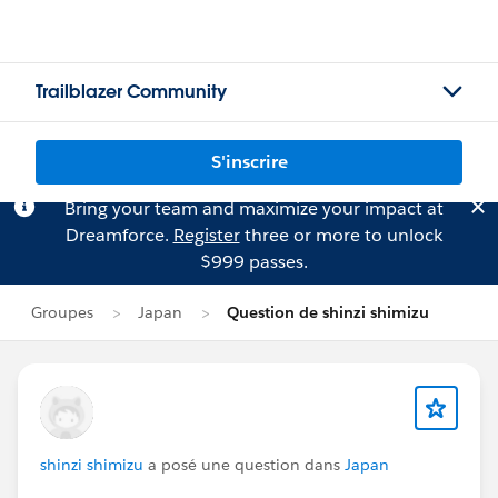
Trailblazer Community
S'inscrire
Bring your team and maximize your impact at
Dreamforce.
Register
three or more to unlock
$999 passes.
Groupes
Japan
Question de shinzi shimizu
shinzi shimizu
a posé une question dans
Japan