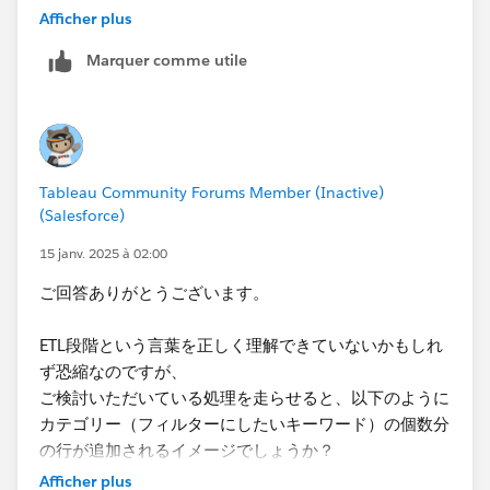
ます。
で。
Afficher plus
リバースIPで入手した自社ウェブサイトに訪問したユー
Marquer comme utile
ザ情報であり、
１．各文字列のブール値を用意する。例えば以下の果物
以下添付画像のようなデータです。
３種類の計算フィールドを３つ用意する。
（実データではありません。会社名などはテキトーで
・[1: Apple] ⇒ CONTAINS([Fruit],"Apple")
す）
・[2: Orange] ⇒ CONTAINS([Fruit],"Orange")
例えば、3/14/2024 21:30からのセッションでTableau
・[3: Grape] ⇒ CONTAINS([Fruit],"Grape")
Tableau Community Forums Member (Inactive)
のドメインを使用する訪問者が
aaaa.com/appleの
ペー
(Salesforce)
ジと
aaaa.com/pineappleの
ページに訪れたという情報
２．パラメータ"Select Fruit"を用意する。
が拾えるというものです。よって、業種単位、または会
・Value 1, Display As: Apple
15 janv. 2025 à 02:00
社単位で訪問セッション数とUser数をこのデータから表
・Value 2, Display As: Orange
ご回答ありがとうございます。
示することが可能です。
・Value 3, Display As: Grape
さらにほしいフィルターとして、URLにあ
ETL段階という言葉を正しく理解できていないかもしれ
る"apple"や"grape"などの文字列をもとに
複数選択可能
３．以下の計算フィールドを作り、フィルターに置いて
ず恐縮なのですが、
なフィルターを用意したいというものです（現状はパラ
TRUEにする。
ご検討いただいている処理を走らせると、以下のように
メータで択一は実現しています。）。週次でこのデータ
CASE [Select Fruit]
カテゴリー（フィルターにしたいキーワード）の個数分
を更新しております。​
WHEN 1 THEN [1: Apple]=TRUE
の行が追加されるイメージでしょうか？
WHEN 2 THEN [2: Orange]=TRUE
仮に上記サンプルの一行目のセッションでいうと、
Afficher plus
WHEN 3 THEN [3: Grape]=TRUE