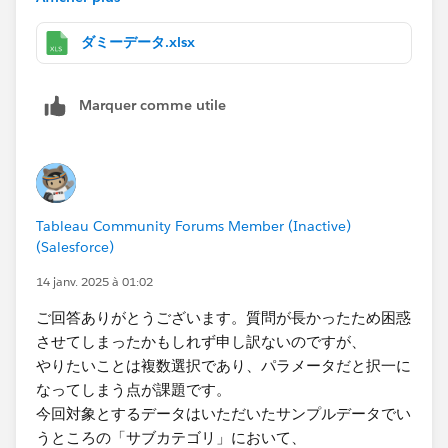
元データの出力部分には関与できないため、出力された
エクセルファイルにTableau Prep​で処理を走らせるのが
ダミーデータ.xlsx
理想です。
Marquer comme utile
また、一つ懸念点があります。Sessionという列にはす
べて１の数字が入っており、１行が１セッションのデー
タです。（実際はこの列はなく、集計するためにPrepで
追加しました。）
この数字を使ってCompanyやIndustryごとにSession数
Tableau Community Forums Member (Inactive)
を集計しています。
(Salesforce)
このデータには１セッション（行）に一意のID等がない
ため、FIXED関数などを使ってセッションを固定した合
14 janv. 2025 à 01:02
計ができないのではというのが懸念点です。
ご回答ありがとうございます。質問が長かったため困惑
させてしまったかもしれず申し訳ないのですが、
大変恐れ入りますが、上記を踏まえPrepでご検討いただ
やりたいことは複数選択であり、パラメータだと択一に
きたい点は以下の通りです。
なってしまう点が課題です。
今回対象とするデータはいただいたサンプルデータでい
・元データの行単位に一意の数字か文字列を採番する。
うところの「サブカテゴリ」において、