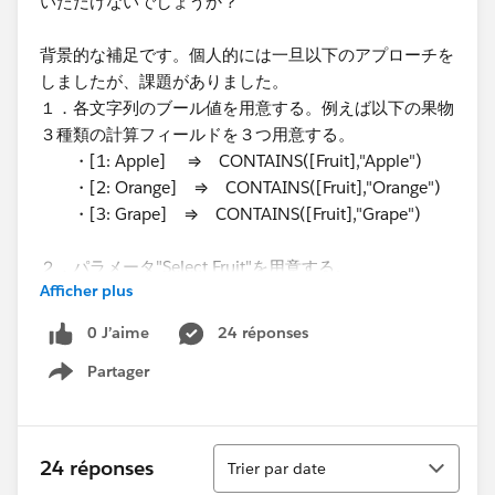
いただけないでしょうか？
背景的な補足です。個人的には一旦以下のアプローチを
しましたが、課題がありました。
１．各文字列のブール値を用意する。例えば以下の果物
３種類の計算フィールドを３つ用意する。
・[1: Apple] ⇒ CONTAINS([Fruit],"Apple")
・[2: Orange] ⇒ CONTAINS([Fruit],"Orange")​
・[3: Grape] ⇒ CONTAINS([Fruit],"Grape")
２．パラメータ"Select Fruit"を用意する。
Afficher plus
・Value 1, Display As: Apple​
・Value 2, Display As: Orange
0 J’aime
24 réponses
・Value 3, Display As: Grape​​
Partager
Show menu
３．以下の計算フィールドを作り、フィルターに置いて
TRUEにする。
​CASE [Select Fruit]
Tri
24 réponses
Trier par date
WHEN 1 THEN [1: Apple]=TRUE