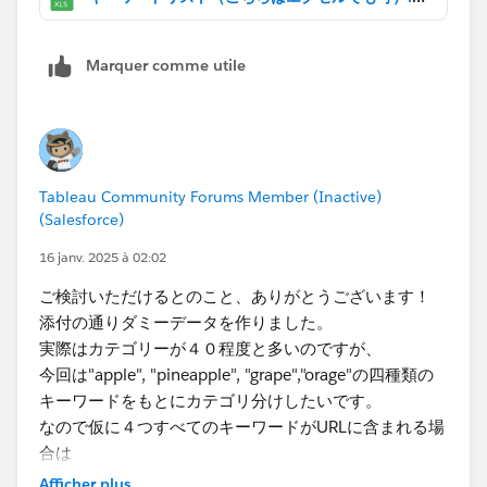
されることが理想です。
現状は択一に妥協し、パラメータを使用しています。
Marquer comme utile
Tableau Community Forums Member (Inactive)
(Salesforce)
16 janv. 2025 à 02:02
ご検討いただけるとのこと、ありがとうございます！
添付の通りダミーデータを作りました。
実際は​カテゴリーが４０程度と多いのですが、
今回は"apple", "pineapple", "grape","orage"の四種類の
キーワードをもとにカテゴリ分けしたいです。
なので仮に４つすべてのキーワードがURLに含まれる場
合は
４行に分かれるイメージと考えています。
Afficher plus