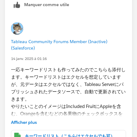
Marquer comme utile
Tableau Community Forums Member (Inactive)
(Salesforce)
14 janv. 2025 à 01:16
一応キーワードリストも作ってみたのでこちらも添付し
ます。キーワードリストはエクセルを想定しています
が、元データはエクセルではなく、Tableau Serverにパ
ブリッシュされたデータソースで、自動で更新されてい
きます。
やりたいことのイメージはIncluded FruitにAppleを含
む、Orangeを含むなどの各果物のチェックボックスを
用意し、複数選択できるようにすることです。
Afficher plus
AppleとOrangeをチェックするとIncluded Fruitに
「Appleを含む」OR「Orangeを含む」のデータが表示
キーワードリスト（こちらはエクセルでも可）.xlsx