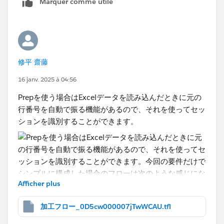
Marquer comme utile
あとはキーワードリストのFruitでフィルタを掛ければ
このQualifiedというツールはReverse IPでウェブサイト
OR条件で表示できるようになります。なお、場面によ
に来たUserの会社名、業種、所在地などのファーモグラ
ってはフィルタではなくセットを利用したほうがよいこ
フィックデータが拾えるのでウェブページごとの訪問企
ともあります。
業や業種を把握するためにこのデータを活用していま
す。
修平 齋藤
使用している他のツールでもReverseIPのデータはある
16 janv. 2025 à 04:56
のですが、データ構造的にはこのQualifiedのレポート
から出力できるデータが使いやすかったためこちらにし
Prepを使う場合はExcelデータを読み込んだときに元の
ています。
行番号を自動で振る機能があるので、それを使ってセッ
ションを識別することができます。
Afficher plus
加工フロー_0D5cw000007jTwWCAU.tfl