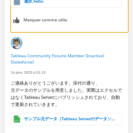
NULL
選択.twbx
END
Marquer comme utile
参考に添付しているので見てください。
Tableau Community Forums Member (Inactive)
(Salesforce)
14 janv. 2025 à 01:13
ご連絡ありがとうございます。添付の通り、
元データのサンプルを用意しました。実際はエクセルで
はなくTableau​ Serverにパブリッシュされており、自動
で更新されていきます。
サンプル元データ（Tableau Serverのデータソースとしてパブリッシュされている前提）.xlsx