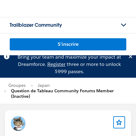
Trailblazer Community
S'inscrire
Bring your team and maximize your impact at
Dreamforce.
Register
three or more to unlock
$999 passes.
Groupes
Japan
Question de Tableau Community Forums Member
(Inactive)