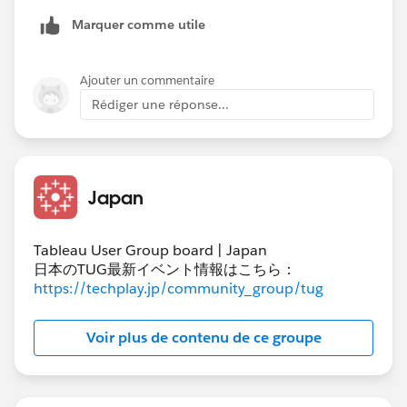
Marquer comme utile
今回の要件だけでシンプルに構成した場合のフローは次
のような感じになります。キーワードリストを作るのは
Ajouter un commentaire
青いラインで、これはおよそ先に回答した流れのとおり
Rédiger une réponse...
です。上に分岐しているオレンジのラインは結合のため
の行番号を追加するためのもので、本来はセッションId
があるはずなので不要ですが、今回は無いということな
のでここで作ります。
Japan
Tableau User Group board | Japan
フローファイルを添付しますので、フローの具体的な内
日本のTUG最新イベント情報はこちら：
容はそちらを見てもらえればと思います。
https://techplay.jp/community_group/tug
​データの加工が終わったら、出力されたデータを
Voir plus de contenu de ce groupe
TableauDesktopに接続し、行番号でリレーションを組
めばデータソースができます。