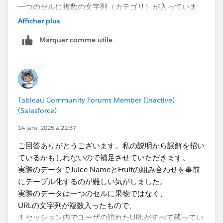
※集計時の重複を排除するために、１セッションごと
一つのセルに複数の文字列（カテゴリ）が入っていま
に固有IDを付与する。
す。
Afficher plus
・​"apple", "pineapple", "grape","orage"の四種類のキー
複数選択で、「プライアンス」と「クリップ」を選択し
ワードでカテゴリ分け。
Marquer comme utile
たら、「アプライアンスを含む」 OR 「クリップを
※"URLs visited during Sessions"のデータが複数キー
含む」の結果を表示したいというのが今回やりたいこと
ワードに該当する場合は
なので、
該当したキーワード分の行に分かれる。
パラメータでは限界を感じ今回の質問に至りました。
Tableau Community Forums Member (Inactive)
(Salesforce)
14 janv. 2025 à 22:37
ご回答ありがとうございます。私の説明から誤解を招い
ているかもしれないので補足させていただきます。
実際のデータでJuice NameとFruitの組み合わせを事前
にテーブル化するのが難しい気がしました。
実際のデータは一つのセルに果物ではなく、
URLの文字列が複数入ったもので、
現状やっていることはいただいた案に近い気がします
１セッション内でユーザの訪れたURLがすべて載ってい
が、以下のやり方に現状は妥協しております。ご参考ま