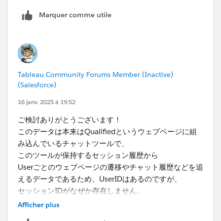
「URLs visited during Sessions」に該当するキーワード
Marquer comme utile
が２個あるので、２行に分かれるという理解で合ってお
上記によりパラメータのApple or Orange or Grapedど
りますでしょうか？
れかを選択すると、各ブール値のTRUEがフィルターと
もしそうであれば、それができる処理を追加したいで
なり、単一選択（ラジオボタン）のフィルターは実現で
す。
きました。
Tableau Community Forums Member (Inactive)
(Salesforce)
16 janv. 2025 à 19:52
ご検討ありがとうございます！
このデータは本来はQualifiedというウェブページに組
み込んでいるチャットツールで、
このツールが保持するセッション履歴から
Userごとのウェブページの遷移やチャット履歴などを追
データ更新オペレーションは以下のイメージです。
えるデータであるため、UserIDはあるのですが、
①外部システムから出力されたエクセルファイルをフ
セッションIDがなぜか存在しません。
ォルダに保存
②定期的にTableau Prepを走らせ、そのフォルダのデ
Afficher plus
たびたび恐れ入りますが、いくつか補足と質問がござい
ータから自動的にTableau Server内のデータソースを更