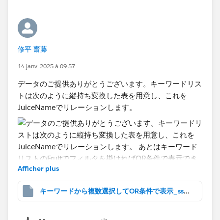
②実際のビジュアライズされたレポート等はTableauサ
・検索用文字列2
ーバにパブリッシュして公開しています。
IF [1.Apple]=1 THEN
元のエクセルデータは週一で更新され、現状はTableau
IIF(CONTAINS([Fruits],"Apple"),"1.Apple","")
Server上のデータソースとしてPrepからパブリッシュし
ELSE ""
修平 齋藤
ているのですが、
END
リレーションではなく、Prep上で結合することでも代替
14 janv. 2025 à 09:57
+
可能でしょうか？
IF [2.Orange]=1 THEN
データのご提供ありがとうございます。キーワードリス
更新されたデータをTableau Desktopで都度読み込んで
IIF(CONTAINS([Fruits],"Orange"),"2.Orange","")
トは次のように縦持ち変換した表を用意し、これを
からデータソースを手動でパブリッシュするのは業務的
ELSE ""
JuiceNameでリレーションします。
に厳しいと感じたためです。
END
+
③分割の計算式はフィールド内にあるURLの個数分必
IF [3.Grape]=1 THEN
要という理解で合っていますでしょうか？
IIF(CONTAINS([Fruits],"Grape"),"3.Grape","")
実際のデータはUserがそのセッションで訪問したURLが
ELSE ""
Afficher plus
すべて表示されます。もし上記理解で合っている場合、
END
分割の式を想定される数分用意する案は厳しいかもしれ
キーワードから複数選択してOR条件で表示_ss1.twbx
ません。。
・一致あり
LEN([検索用文字列2])>0
FYI