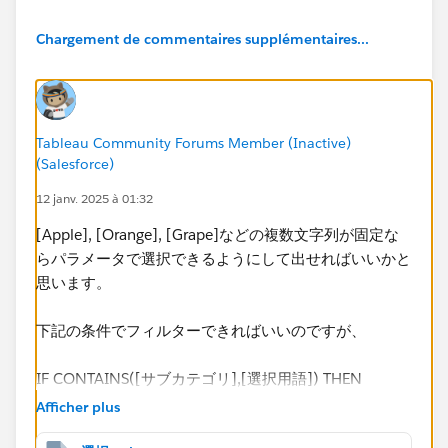
WHEN 2 THEN [2: Orange]=TRUE
WHEN 3 THEN [3: Grape]=TRUE
Chargement de commentaires supplémentaires...
​上記によりパラメータのApple or Orange or Grapedど
れかを選択すると、各ブール値のTRUEがフィルターと
なり、単一選択（ラジオボタン）のフィルターは実現で
Tableau Community Forums Member (Inactive)
きました。
(Salesforce)
しかしながら、関係者から、ラジオボダンではなく、複
12 janv. 2025 à 01:32
数選択可能なチェックボックスはできないのかと相談さ
れております。
[Apple], [Orange], [Grape]などの複数文字列が固定な
「Appleを含むケース」 OR 「Grapeを含むケース」と
らパラメータで選択できるようにして出せればいいかと
いった２つ以上をチェックボックスとして選択できる方
思います。
法を実現したく、今回の相談に至りました。
「Appleを含むケース」 AND 「Grapeを含むケース」
下記の条件でフィルターできればいいのですが、
ではなく、あくまで複数選択はORの想定です。
IF CONTAINS([サブカテゴリ],[選択用語]) THEN
[サブカテゴリ]
Afficher plus
ELSE