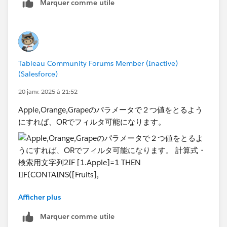
Marquer comme utile
ます。
新
実際のデータは出力元の都合（一度の出力可能行数に制
限あり）でシートを複数に分けており、
データ更新には極力人間の手を動かさない想定でおりま
インプット時はファイル名でユニオンしています。
す。
可能であればTableau Prepでできる方法（計算フィール
Tableau Community Forums Member (Inactive)
ド等）だとありがたいと思っています。
(Salesforce)
Tableau Prepでなくても、標準的なTableauの機能範囲
で可能な自動化方法があればご教示いただけると幸いで
20 janv. 2025 à 21:52
す。
Apple,Orange,Grapeのパラメータで２つ値をとるよう
にすれば、ORでフィルタ可能になります。
①基礎的な質問で恐縮なのですが、上記の場合、
Source Row Numberは生成できないでしょうか？
ユニオン後の論理的な行番号を振られるのが理想でし
た。これが使えない場合、他の対応策がいただけると大
Afficher plus
変助かります。。
Marquer comme utile
計算式