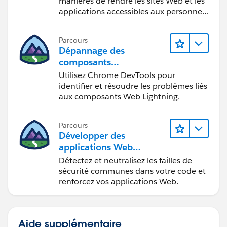
manières de rendre les sites Web et les
applications accessibles aux personnes
en situation de handicap.
Parcours
Dépannage des
composants
Web Lightning
Utilisez Chrome DevTools pour
identifier et résoudre les problèmes liés
aux composants Web Lightning.
Parcours
Développer des
applications Web
sécurisées
Détectez et neutralisez les failles de
sécurité communes dans votre code et
renforcez vos applications Web.
Aide supplémentaire