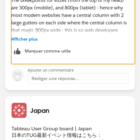
The breakpoints for vizzes (from the top of my head)
are 300px (mobile), and 800px (tablet) - hence why
most modern websites have a central column with 2
large gutters on each side where the central column is
that magic 800px wide - this is so web developers
don't need to create 3 different size pages where they
Afficher plus
could get away with creating 2 (or in other words, the
Marquer comme utile
tablet size width is the same width for PCs).
HOWEVER, the 300px mobile width doesn't take into
Ajouter un commentaire
account most modern mobiles have adequate
Rédiger une réponse...
resolution compression to be able to handle a normal
sized visualisation - go to any website with an
embedded viz and request the desktop site and you
will see what I'm saying.
Japan
This is for any modern touchscreen phone with
Samsung or Apple in the title. If the phone has the old
Tableau User Group board | Japan
日本のTUG最新イベント情報はこちら：
style capacitive touchscreen and predates gorilla glass,