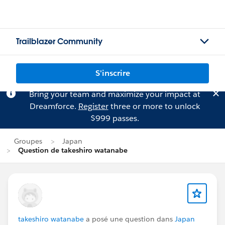
Trailblazer Community
S'inscrire
Bring your team and maximize your impact at
Dreamforce.
Register
three or more to unlock
$999 passes.
Groupes
Japan
Question de takeshiro watanabe
takeshiro watanabe
a posé une question dans
Japan