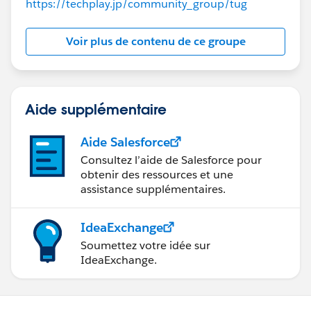
https://techplay.jp/community_group/tug
then (and as long as the phone is still working) you
might need a mobile view - I'm talking the early
Samsung 1 and 2, and android version 3 or 4 - I don't
Voir plus de contenu de ce groupe
recall what the Apple equivalents are but its probably
an Apple 1 or 2.
HTH
Aide supplémentaire
Peter
Aide Salesforce
Consultez l’aide de Salesforce pour
obtenir des ressources et une
assistance supplémentaires.
IdeaExchange
Soumettez votre idée sur
IdeaExchange.