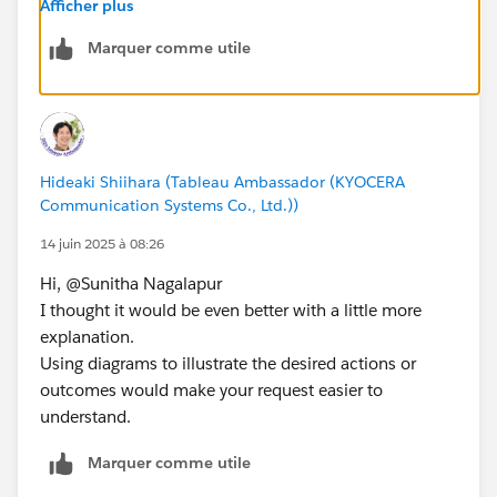
tiled works, you can show hide using either the
Afficher plus
'show/hide' button option
Marquer comme utile
https://www.thedataschool.co.uk/sijia-wei/tableau-
show-hide-button/
Or using Dynamic Zone Visibility with Dashboard
actions
https://help.tableau.com/current/online/en-
Hideaki Shiihara (Tableau Ambassador (KYOCERA
us/dynamic_zone_visibility.htm
Communication Systems Co., Ltd.))
14 juin 2025 à 08:26
Hi, @Sunitha Nagalapur​
I thought it would be even better with a little more
explanation.
Using diagrams to illustrate the desired actions or
outcomes would make your request easier to
understand.
Marquer comme utile