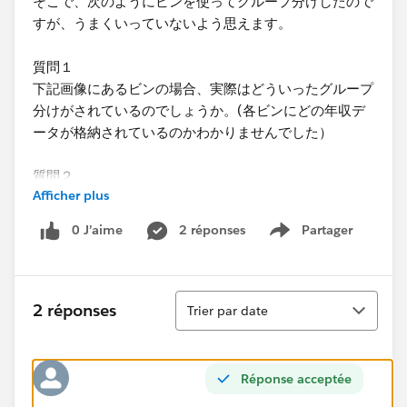
そこで、次のようにビンを使ってグループ分けしたので
すが、うまくいっていないよう思えます。
質問１
下記画像にあるビンの場合、実際はどういったグループ
分けがされているのでしょうか。(各ビンにどの年収デ
ータが格納されているのかわかりませんでした）
質問２
Afficher plus
当該課題をクリアしたい場合は、どのような方法でグル
ープ分けするのがよいでしょうか。
0 J’aime
2 réponses
Partager
Show menu
ご教示いただけないでしょうか。
Tri
2 réponses
Trier par date
Réponse acceptée