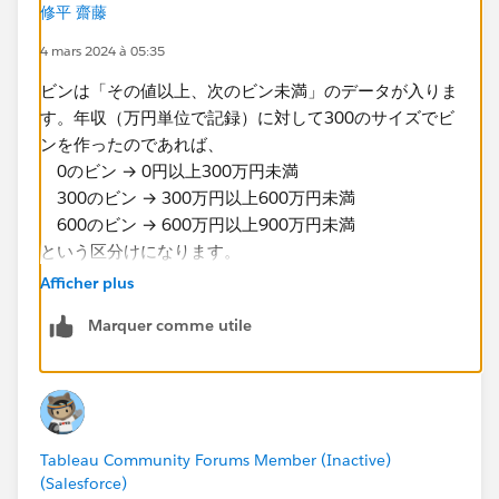
修平 齋藤
4 mars 2024 à 05:35
ビンは「その値以上、次のビン未満」​のデータが入りま
す。年収（万円単位で記録）に対して300のサイズでビ
ンを作ったのであれば、
0のビン → 0円以上300万円未満
​ 300のビン → 300万円以上600万円未満
600のビン → 600万円以上900万円未満
という​区分けになります。
Afficher plus
「うまくいっていないよう思えます」というのがどうい
Marquer comme utile
った理由によるものなのか分かりませんが、新しいシー
トでビンと年収を行に入れてみれば、実際にどの年収の
データがどのビンに入っているのかを確認することがで
きます。
Tableau Community Forums Member (Inactive)
(Salesforce)