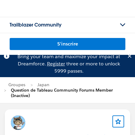
Trailblazer Community
S'inscrire
Bring your team and maximize your impact at
Dreamforce.
Register
three or more to unlock
$999 passes.
Groupes
Japan
Question de Tableau Community Forums Member
(Inactive)