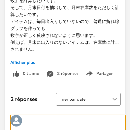
数」を計算したいです。
そして、月末日付を抽出して、月末在庫数をただしく計
算したいです。
アイテムは、毎日出入りしていないので、普通に折れ線
グラフを作っても
数字が正しく反映されないように思います。
例えば、月末に出入りのないアイテムは、在庫数に計上
されません。
Afficher plus
なお、アイテムと日付をキーとしたときに複数レコード
あることもございます。
0 J’aime
2 réponses
Partager
Show menu
その場合は、最終レコードがその日の在庫数となります
が、その設定も
出来ません。
Tri
説明が分かりにくいかもしれませんが、ご確認お願い致
2 réponses
Trier par date
します。