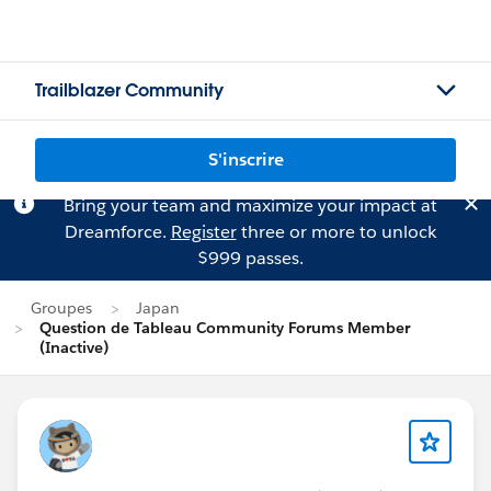
Trailblazer Community
S'inscrire
Bring your team and maximize your impact at
Dreamforce.
Register
three or more to unlock
$999 passes.
Groupes
Japan
Question de Tableau Community Forums Member
(Inactive)