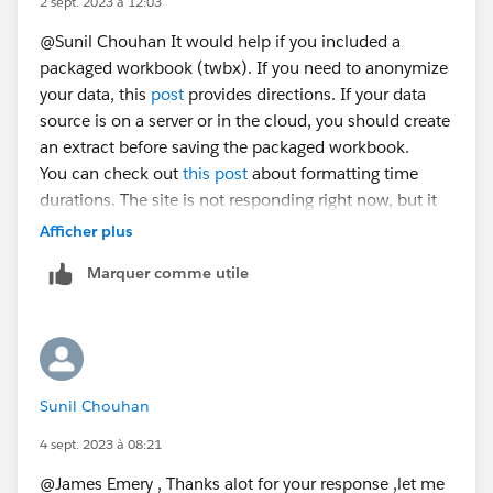
2 sept. 2023 à 12:03
@Sunil Chouhan​ It would help if you included a
packaged workbook (twbx). If you need to anonymize
your data, this
post
provides directions. If your data
source is on a server or in the cloud, you should create
an extract before saving the packaged workbook.
You can check out
this post
about formatting time
durations. The site is not responding right now, but it
worked earlier this week, so it may begin working
Afficher plus
again later. A key calculation (taken from @Don Wise​
Marquer comme utile
's response to
this question
) is
//replace [Seconds] with whatever field has 
//and use a custom number format of 00:00:00
IIF([Seconds] % 60 == 60,0,[Seconds] % 60)//
Sunil Chouhan
+ IIF(INT([Seconds]/60) %60 == 60, 0, INT([S
+ INT([Seconds]/3600) * 10000 //hours
4 sept. 2023 à 08:21
@James Emery​ , Thanks alot for your response ,let me