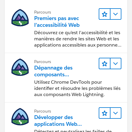
Parcours
Premiers pas avec
l’accessibilité Web
Découvrez ce qu’est l’accessibilité et les
manières de rendre les sites Web et les
applications accessibles aux personnes
en situation de handicap.
Parcours
Dépannage des
composants
Web Lightning
Utilisez Chrome DevTools pour
identifier et résoudre les problèmes liés
aux composants Web Lightning.
Parcours
Développer des
applications Web
sécurisées
Détectez et neutralisez les failles de