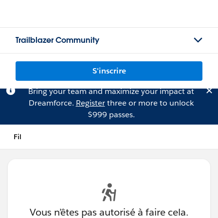
Trailblazer Community
S'inscrire
Bring your team and maximize your impact at
Dreamforce.
Register
three or more to unlock
$999 passes.
Fil
Vous n’êtes pas autorisé à faire cela.