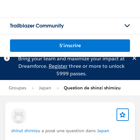
Trailblazer Community
S'inscrire
Bring your team and maximize your impact at
Dreamforce.
Register
three or more to unlock
$999 passes.
Groupes
Japan
Question de shinzi shimizu
shinzi shimizu
a posé une question dans
Japan