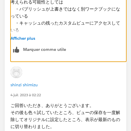
考えられる可能性としては
・パブリッシュが上書きではなく別ワークブックにな
っている
・キャッシュの残ったカスタムビューにアクセスして
いる
・アクセラレーション（ビューの高速化）を行ってい
Afficher plus
て、古い計算済みデータを見ている
Marquer comme utile
といったものがあります。
まずは新しいビューと以前のビューのそれぞれのURLが
同一であるかどうかを確認することから始めてみること
をおすすめします。
shinzi shimizu
4 juil. 2023 à 02:22
ご回答いただき、ありがとうございます。
その後も色々試していたところ、ビューの保存を一度解
除してオリジナルに設定したところ、表示が最新のもの
に切り替わりました。