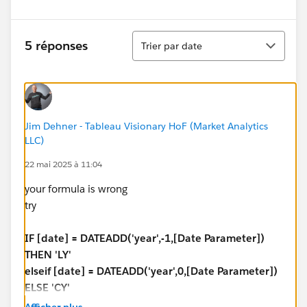
Tri
5 réponses
Trier par date
Jim Dehner - Tableau Visionary HoF (Market Analytics
LLC)
22 mai 2025 à 11:04
your formula is wrong
try
IF [date] = DATEADD('year',-1,[Date Parameter])
THEN 'LY'
elseif [date] = DATEADD('year',0,[Date Parameter])
ELSE 'CY'
END
Afficher plus