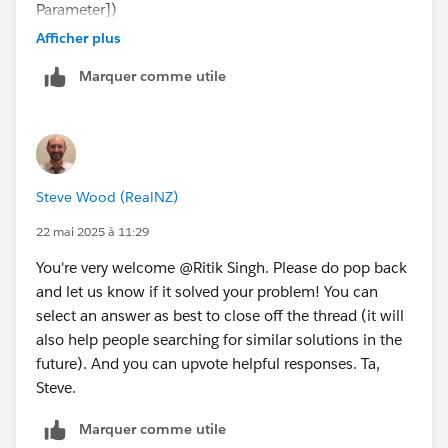
Parameter])
THEN "CY"
Afficher plus
ELSEIF YEAR([Your date dimension]) = YEAR([Date
Marquer comme utile
Parameter])-1
THEN "PY"
ELSE "Ignore"
END
And you'd filter out the "Ignore" ones as they're from
Steve Wood (RealNZ)
other years.
If I'm on the wrong track with what you're asking here
22 mai 2025 à 11:29
then please do post back with more information. NB:
You're very welcome @Ritik Singh​. Please do pop back
Ideally you would attach a packaged workbook, with
and let us know if it solved your problem! You can
sample / non-sensitive data as an extract, so that we
select an answer as best to close off the thread (it will
can see where you're up to and the data you're
also help people searching for similar solutions in the
working with.
future). And you can upvote helpful responses. Ta,
Ta, Steve
Steve.
Marquer comme utile