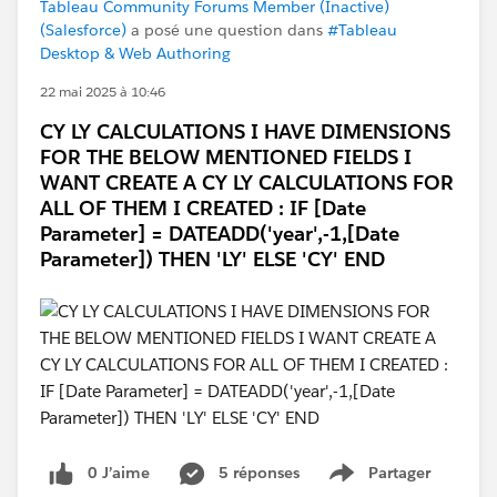
Tableau Community Forums Member (Inactive)
(Salesforce)
a posé une question dans
#Tableau
Desktop & Web Authoring
22 mai 2025 à 10:46
CY LY CALCULATIONS I HAVE DIMENSIONS
FOR THE BELOW MENTIONED FIELDS I
WANT CREATE A CY LY CALCULATIONS FOR
ALL OF THEM I CREATED : IF [Date
Parameter] = DATEADD('year',-1,[Date
Parameter]) THEN 'LY' ELSE 'CY' END
0 J’aime
5 réponses
Partager
Show menu