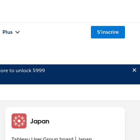
Plus
S'inscrire
ore to unlock $999
Japan
Tableau User Group board | Japan