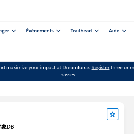
nger
Événements
Trailhead
Aide
and maximize your impact at Dreamforce.
Register
three or m
passes.
象DB