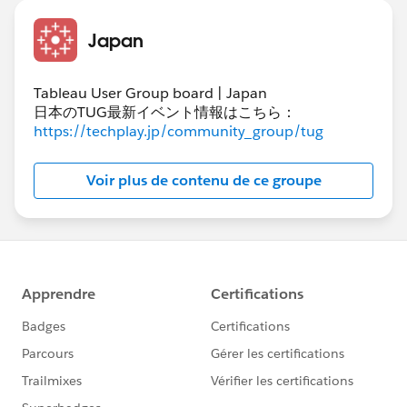
・日付のフィルタは使用しない
Japan
・サブセットラベル（製品名）TOP10は全期間の数量
総数で計算
Tableau User Group board | Japan
[指定の日付] = [オーダー日] ならば、数量、異なれば 0
日本のTUG最新イベント情報はこちら：
というような数式で作成しています。
https://techplay.jp/community_group/tug
※サンプルで作成した集計表ではデータ数が少ないので
月単位で集計
Voir plus de contenu de ce groupe
作成した集計表は正規版を持っていないためTableauパ
ブリックにUPしています。
参考にいただけますと幸いです。
https://public.tableau.com/app/profile/.31252783/viz
/240102/1?publish=yes