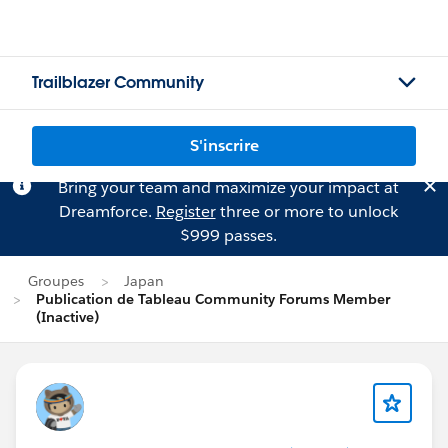
Trailblazer Community
S'inscrire
Bring your team and maximize your impact at
Dreamforce.
Register
three or more to unlock
$999 passes.
Groupes
Japan
Publication de Tableau Community Forums Member
(Inactive)