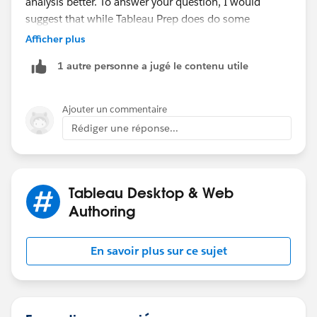
analysis better. To answer your question, I would
suggest that while Tableau Prep does do some
transformation, I'm not sure I'd call it an ETL tool when
Afficher plus
comparing it to Informatica. I would suggest that they
1 autre personne a jugé le contenu utile
would complement each other, but not necessarily
replace/swap one out for the other. I hope this helps!
Ajouter un commentaire
Rédiger une réponse...
Tableau Desktop & Web
Authoring
En savoir plus sur ce sujet