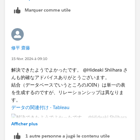
数値関数 - Tableau
Marquer comme utile
※このやりとりであなたの問題が解決できましたら
ベス
トアンサーを選択
して頂けると幸いで
す。(他のユーザ
がこの問題を見たとき解決に導けるように)
修平 齋藤
15 févr. 2024 à 09:10
解決できたようでよかったです。 @Hideaki Shiihara さ
んも的確なアドバイスありがとうございます。
結合（データベースでいうところのJOIN）は単一の表
を生成するのですが、リレーションシップは異なりま
す。
データの関連付け - Tableau
Afficher plus
1 autre personne a jugé le contenu utile