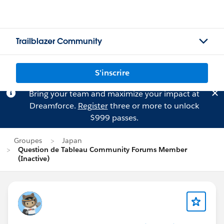
Trailblazer Community
S'inscrire
Bring your team and maximize your impact at
Dreamforce.
Register
three or more to unlock
$999 passes.
Groupes
Japan
Question de Tableau Community Forums Member
(Inactive)