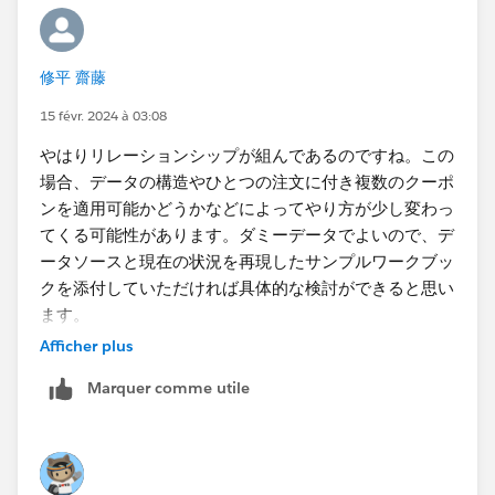
修平 齋藤
Saitoさんがおっしゃるようにデータ構造のほうも影響
15 févr. 2024 à 03:08
しているのですね。。。
やはりリレーションシップが組んであるのですね。この
ちなみに、もしお時間ありましたら以下も試してみてく
場合、データの構造やひとつの注文に付き複数のクーポ
ださい。
ンを適用可能かどうかなどによってやり方が少し変わっ
個々のカラムを先に集計する式にしました。
てくる可能性があります。ダミーデータでよいので、デ
(こちらでリレーションシップを試しに部分的に再現し
ータソースと現在の状況を再現したサンプルワークブッ
たところ、確かに元の式ではNULLのままで、 以下にす
クを添付していただければ具体的な検討ができると思い
ると表示できました。商品券フラグだけ別データからリ
ます。
レーションにて)
Afficher plus
Marquer comme utile
(zn(sum([Price Payment]))+zn(sum([Price
Shipping]))+zn(sum([Price_商品券])))/1.1
※
マークや行・列に追加する際は元々のカラムを一度消