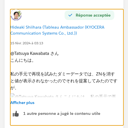
結果として、↓の画像のようになってしまいます。
何らかのクーポンを利用した人に関しては正しく計算さ
Réponse acceptée
れるのですが、黄色いセルのところのようなクーポン類
を利用してない方に関しては、表示されなくなってしま
Hideaki Shiihara (Tableau Ambassador (KYOCERA
います。
Communication Systems Co., Ltd.))
15 févr. 2024 à 03:13
私のイメージとしては、例えば5行目（​member ID：
11112）に関してはG列がnullであれば（28,800＋
@Tatsuya Kawabata さん
1,100）/1.1=27,181になると思うのですが、何故かな
こんにちは。
らずに要因が分からず困っております。
私の手元で再現を試みたダミーデータでは、ZNを消す
長文となってしまい申し訳ございませんが、ご教示の程
と値が表示されなかったのでそれを提案してみたのです
よろしくお願い致します。​
が、
Afficher plus
1 autre personne a jugé le contenu utile