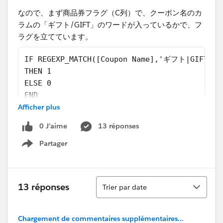
なので、まず商品券フラグ（C列）で、クーポン名のカ
ラムの「ギフト/GIFT」のワードが入っているかで、フ
ラグを立てています。​
IF REGEXP_MATCH([Coupon Name],'ギフト|GIFT')
THEN 1
ELSE 0
END
Afficher plus
その上で、price_商品券（G列）に商品券フラグ以外の
0 J’aime
13 réponses
クーポンの場合、0にしています。
Partager
Show menu
if [商品券フラグ]=1 then [Coupon Discount] els
​そして、最終的にprice_税抜き、商品券込み（H列）に
Tri
以下の数式で合計金額を出したのですが、、、
13 réponses
Trier par date
([Price Payment]+[Price Shipping]+[price_商
Chargement de commentaires supplémentaires...