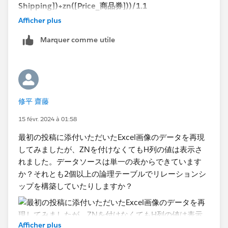
Shipping])+zn([Price_商品券]))/1.1
Afficher plus
あなたのデータを部分的に再現して以下のように確認し
Marquer comme utile
ています。
修平 齋藤
15 févr. 2024 à 01:58
Tableauで計算する際、NULLが含まれると結果がNULL
最初の投稿に添付いただいたExcel画像のデータを再現
になってしまいます。
してみましたが、ZNを付けなくてもH列の値は表示さ
ZN関数を使うとNULLを0に置き換えることができま
れました。データソースは単一の表からできています
す。
か？それとも2個以上の論理テーブルでリレーションシ
カラム毎にNULLを0に処理してから足すことで正しく
ップを構築していたりしますか？
計算できます。
<tableau ヘルプ>
Afficher plus