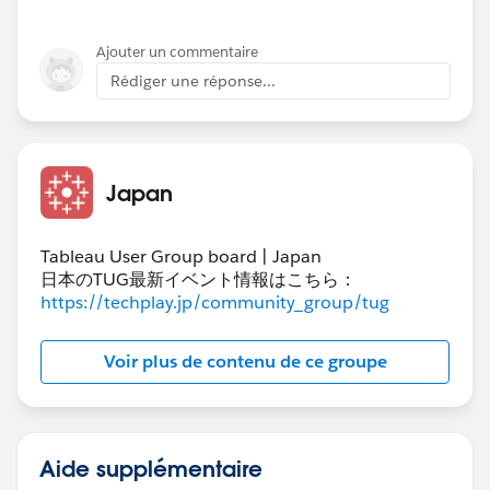
Ajouter un commentaire
Rédiger une réponse...
リレーションのキーになるフィールドを元にそれぞれの
Japan
計算段階で自動的に粒度を決定します。実際の動作とし
てはサブクエリ内で結合することでセカンダリ表の値が
重複しないように集計することになるケースが多いので
Tableau User Group board | Japan
すが、言葉でうまく伝えるのが難しいのですね...。SQL
日本のTUG最新イベント情報はこちら：
が読めるのであれば、上述の公式ヘルプリンク内にある
https://techplay.jp/community_group/tug
ようにパフォーマンスレコードからどのような処理（ク
エリ）が発行されているかを確認するほうが理解が早い
Voir plus de contenu de ce groupe
と思います。正直リレーションや表計算に関しては"習
うより慣れろ"的なところが大きいです。
ワークブック パフォーマンスの記録と分析 - Tableau
Aide supplémentaire
今回の件に限って言えば、レコードレベルでセカンダリ