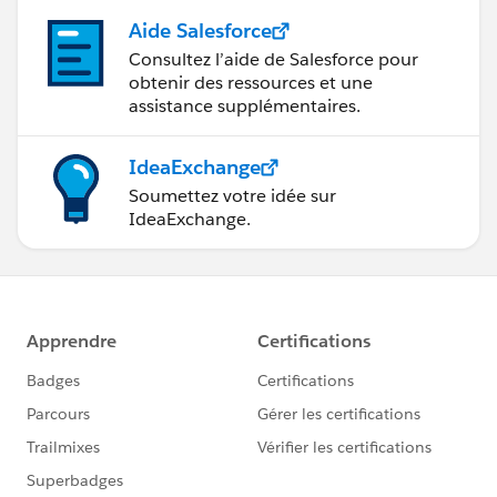
以降のcoupon_nameの判定などを行った時点ではその
Aide Salesforce
サブクエリ内に該当するorder_idが無いのでZNが効か
Consultez l’aide de Salesforce pour
ない（ZNする対象がそもそも無い）状態になってお
obtenir des ressources et une
り、その後のメインのクエリでLEFT OUTER JOINする
assistance supplémentaires.
と相手先がゼロではなくNullになっている（サブクエリ
に結合相手がいない）ためここから先の計算は全部Null
IdeaExchange
になっているのだろうと推測します。
Soumettez votre idée sur
IdeaExchange.
実際のクエリ内容もこの推測どおりだとすれば、既に解
決策としてご提示いただいているように集計レベルで、
つまりメインのSELECT文が走った後でZNを掛けること
により結合相手がおらずにNullとして集計された結果を
ゼロに書き換えることができますので、以降はNullでは
なくゼロを利用して計算を続けることができます。別の
方法としては、プライマリ基準でLOD式を組むことで先
行してサブクエリの相手先を明示的にNull以外にする方
法が考えられます（やっている処理は集計レベルでZN
を掛けるのと似たような感じですが、ビュー上では集計
値として扱われるのか非集計値として扱われるのかとい