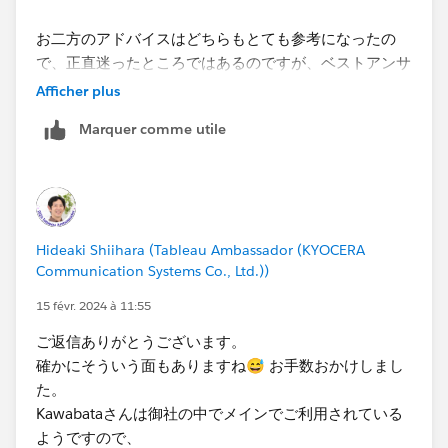
お二方のアドバイスはどちらもとても参考になったの
で、正直迷ったところではあるのですが、ベストアンサ
ーによって同じ問題を抱えた他の方が解決しやすくなる
Afficher plus
とのことでしたので、今回のケースにおいて直接的な解
Marquer comme utile
決策となったShiiharaさまの投稿に入れさせていただき
ました。
Hideaki Shiihara (Tableau Ambassador (KYOCERA
Communication Systems Co., Ltd.))
15 févr. 2024 à 11:55
ご返信ありがとうございます。
確かにそういう面もありますね😅 お手数おかけしまし
た。
Kawabataさんは御社の中でメインでご利用されている
ようですので、