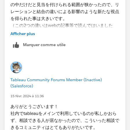
の中だけだと見当を付けられる範囲が狭かったので、リ
レーションと結合の違いによる影響のような新たな視点
を得られた事は大きいです。
（この2つの違いはwebの記事等で読んではいました
が、リレーションシップが上位互換ぐらいの認識でし
Afficher plus
た。）
Marquer comme utile
色々とアドバイスいただきましてありがとうございまし
た。
また何か質問させて頂く事があるかもしれませんが、今
後ともよろしくお願い致します。
Tableau Community Forums Member (Inactive)
(Salesforce)
15 févr. 2024 à 11:36
ありがとうございます！
社内でtableauをメインで利用しているのが私しかおら
ず、相談できる人が居なかったので、こういった相談で
きるコミュニティはとてもありがたいです。