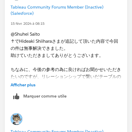
して、再度追加してください
。
Tableau Community Forums Member (Inactive)
(元案は計算のあと合計する案で、今回のは合計してか
(Salesforce)
ら計算のため、計算過程が異なるので式の編集だけでは
エラーが残る可能性)
15 févr. 2024 à 08:15
@Shuhei Saito
上記もダメでしたら、Saitoさんがおっしゃるようにあ
↑でHideaki Shiiharaさまが追記して頂いた内容で今回
なたの状況の再現が必要と思われます。
の件は無事解決できました。
助けていただきましてありがとうございます。
ちなみに、今後の参考の為に良ければお聞かせいただき
たいのですが、リレーションシップで繋いだテーブルの
場合、私のイメージだと大きな単一のテーブルになった
Afficher plus
状態と捉えているのですが、その辺りは考え方が違うの
Marquer comme utile
でしょうか。
Tableau Community Forums Member (Inactive)