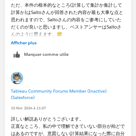
ただ、本件の根本的なところ(計算して集計か集計して
計算か)はSaitoさんが回答された内容が最も大事な点と
思われますので、Saitoさんの内容をご参考にしていた
だくのが良いと思いますし、ベストアンサーはSaitoさ
んのように思えます。😅
Afficher plus
Tableauは色々できて本当に便利なツールですが、Saito
Marquer comme utile
さんがおっしゃるように”習うより慣れろ”的なところが
あり
使えば使うほど色々なことができるようになり楽しいで
す😊
コミュニティも勉強になることが多いので、ぜひ今後も
Tableau Community Forums Member (Inactive)
活用ください！
(Salesforce)
15 févr. 2024 à 11:07
詳しい解説ありがとうございます。
正直なところ、私の中で理解できていない部分が殆どで
はあるのですが、意図しない計算結果になった際に自分