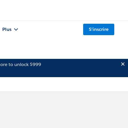
Plus
S'inscrire
ore to unlock $999