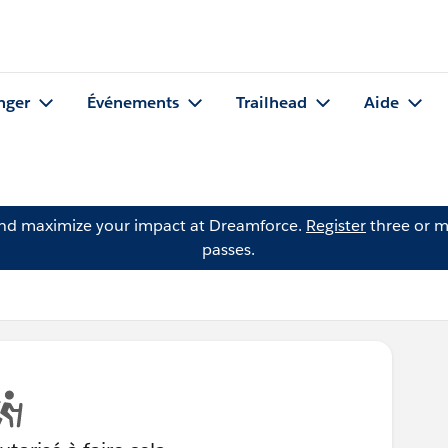
nger
Événements
Trailhead
Aide
and maximize your impact at Dreamforce.
Register
three or m
passes.