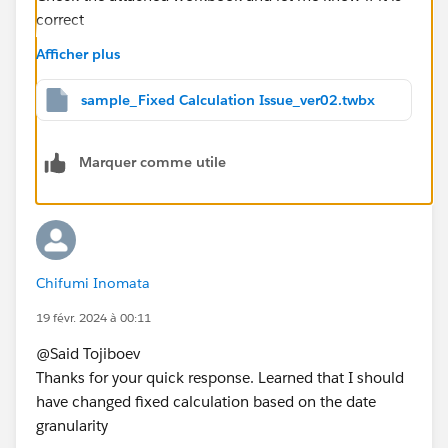
correct
Afficher plus
Thanks
Said
sample_Fixed Calculation Issue_ver02.twbx
(Please upvote all my answers and select the best one
if you find them helpful)
Marquer comme utile
Chifumi Inomata
19 févr. 2024 à 00:11
​@Said Tojiboev​
Thanks for your quick response. Learned that I should
have changed fixed calculation based on the date
granularity