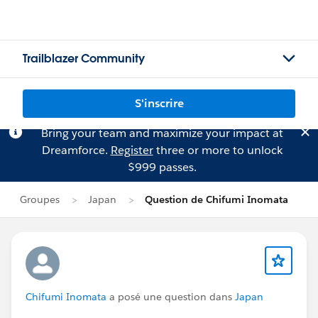
Trailblazer Community
S'inscrire
Bring your team and maximize your impact at
Dreamforce.
Register
three or more to unlock
$999 passes.
Groupes
Japan
Question de Chifumi Inomata
Chifumi Inomata
a posé une question dans
Japan