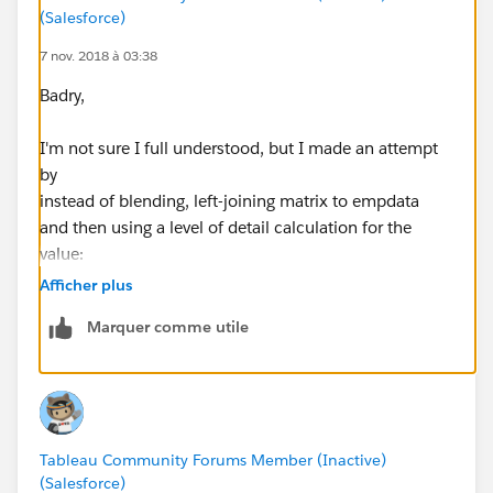
(Salesforce)
7 nov. 2018 à 03:38
Badry,
I'm not sure I full understood, but I made an attempt
by
instead of blending, left-joining matrix to empdata
and then using a level of detail calculation for the
value:
Afficher plus
{ FIXED [Location],[Position]:MAX([Value])}
Marquer comme utile
Please see workbook v18.3 attached in the Forum
Thread:
Comparing Employees total to matrix by location issue
[HELP]
Tableau Community Forums Member (Inactive)
(Salesforce)