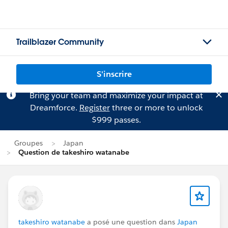
Trailblazer Community
S'inscrire
Bring your team and maximize your impact at
Dreamforce.
Register
three or more to unlock
$999 passes.
Groupes
Japan
Question de takeshiro watanabe
takeshiro watanabe
a posé une question dans
Japan