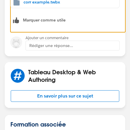
I started with converting the 2 measures to lods like
corr example.twbx
this
{ FIXED [Sub-Category]:sum([Profit])}
Marquer comme utile
and
{ FIXED [Sub-Category]:sum([Sales])}
Ajouter un commentaire
the loss returns the "summary level you want" but are
Rédiger une réponse...
not aggregates in themselves and can be used in this
{ FIXED : CORR( zn([lod sales]),zn([lod profit]))}
Tableau Desktop & Web
see the red tabs
Authoring
En savoir plus sur ce sujet
Formation associée