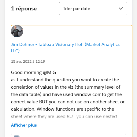
Tri
1 réponse
Trier par date
Jim Dehner - Tableau Visionary HoF (Market Analytics
LLC)
15 avr. 2022 à 12:19
Good morning @M G​
as I understand the question you want to create the
correlation of values in the viz (the summary level of
the data table) and have used window corr to get the
correct value BUT you can not use on another sheet or
calculation. Window functions are specific to the
sheet where they are used BUT you can use nested
LODs to get the same result and that value is portable
Afficher plus
see the attached