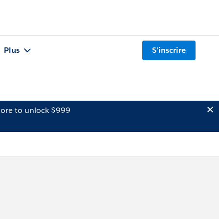
Plus
S'inscrire
ore to unlock $999