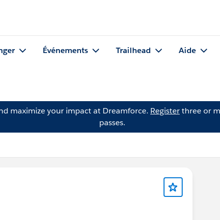
nger
Événements
Trailhead
Aide
and maximize your impact at Dreamforce.
Register
three or m
passes.