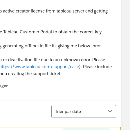
o active creator license from tableau server and getting
he Tableau Customer Portal to obtain the correct key.
generating offline.tlq file its giving me below error
n or deactivation file due to an unknown error. Please
https://www.tableau.com/support/case
). Please include
when creating the support ticket.
ager
enu
Tri
Trier par date