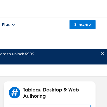
Plus
S'inscrire
ore to unlock $999
Tableau Desktop & Web
Authoring