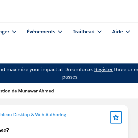
nger
Événements
Trailhead
Aide
and maximize your impact at Dreamforce.
Register
three or m
passes.
stion de Munawar Ahmed
bleau Desktop & Web Authoring
nse?