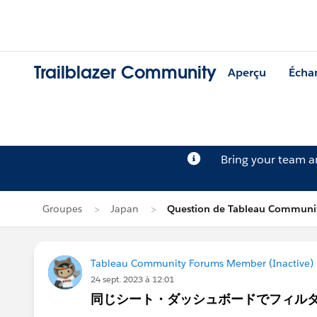
Trailblazer Community
Aperçu
Écha
Bring your team 
Groupes
Japan
Question de Tableau Communit
Tableau Community Forums Member (Inactive) (
24 sept. 2023 à 12:01
同じシート・ダッシュボードでフィル