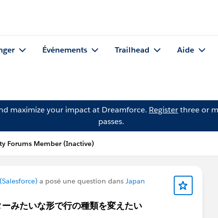
nger
Événements
Trailhead
Aide
and maximize your impact at Dreamforce.
Register
three or m
passes.
y Forums Member (Inactive)
Salesforce)
a posé une question dans
Japan
ターみたいな形で行の種類を変えたい