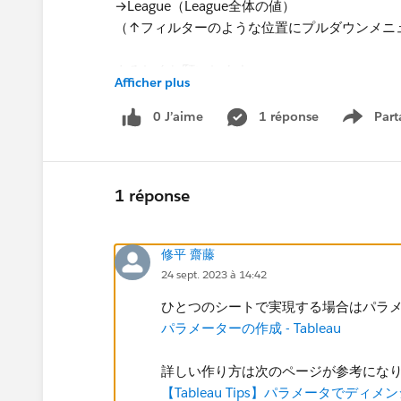
→League（League全体の値）
（↑フィルターのような位置にプルダウンメニ
よろしくお願いします。
Afficher plus
0 J’aime
1 réponse
Part
Show m
1 réponse
修平 齋藤
24 sept. 2023 à 14:42
ひとつのシートで実現する場合はパラ
パラメーターの作成 - Tableau
詳しい作り方は次のページが参考にな
【Tableau Tips】パラメータでデ