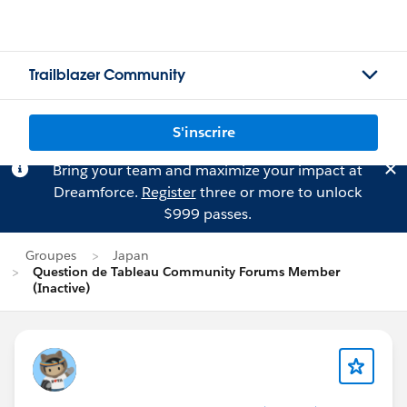
Trailblazer Community
S'inscrire
Bring your team and maximize your impact at
Dreamforce.
Register
three or more to unlock
$999 passes.
Groupes
Japan
Question de Tableau Community Forums Member
(Inactive)