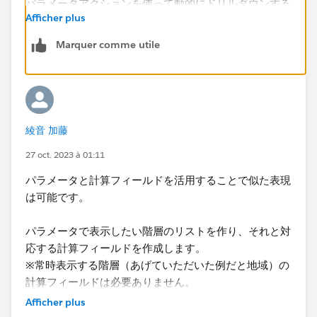
Afficher plus
Marquer comme utile
②先ほど作ったパラメータを値と連携させる
綾音 加藤
27 oct. 2023 à 01:11
③次にパラメータアクションを設定
パラメータと計算フィールドを活用することで似た表現
は可能です。
④あとは細かいフィルターやパラメーターリセット用
パラメータで表示したい階層のリストを作り、それと対
のボタンを作成すると、下記のvizが得られるかと思い
応する計算フィールドを作成します。
ます！
※常時表示する階層（あげていただいた例だと地域）の
ご参考にしていただければ幸いです
計算フィールドは必要ありません。
https://public.tableau.com/app/profile/nagao.hiroki/
（写真：パラメータの設定）​
Afficher plus
viz/Tableau_16984981446290/2?publish=yes