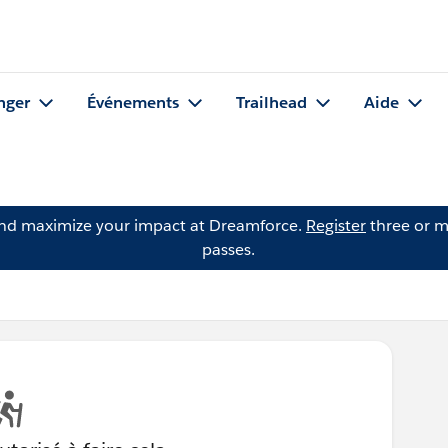
nger
Événements
Trailhead
Aide
and maximize your impact at Dreamforce.
Register
three or m
passes.