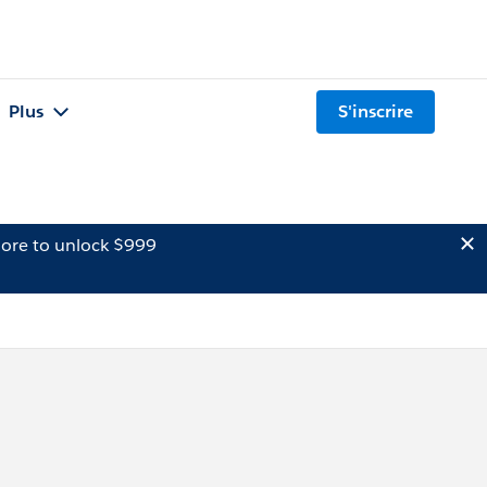
Plus
S'inscrire
ore to unlock $999