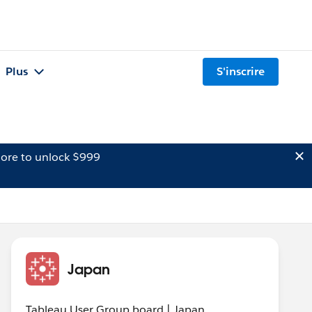
Plus
S'inscrire
ore to unlock $999
Japan
Tableau User Group board | Japan