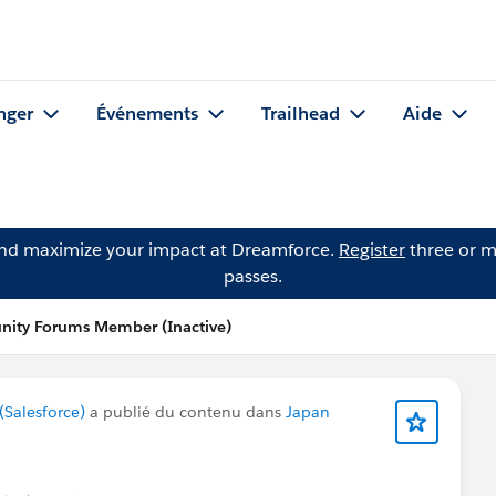
nger
Événements
Trailhead
Aide
and maximize your impact at Dreamforce.
Register
three or m
passes.
nity Forums Member (Inactive)
Salesforce)
a publié du contenu dans
Japan