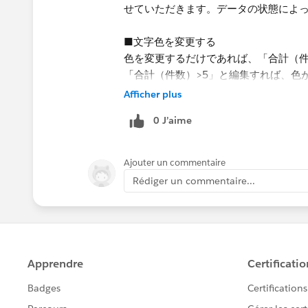
せていただきます。データの状態によ
■文字色を変更する​
​色を変更するだけであれば、「合計（
「合計（件数）>5」と編集すれば、​色
Afficher plus
0 J’aime
Ajouter un commentaire
Rédiger un commentaire...
■背景に色を付ける
上記の方法だと、文字に色がつくだけ
・まず、先ほどの状態に対して、​「合
フになると思います。）