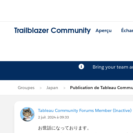
Trailblazer Community
Aperçu
Écha
Bring your team 
Groupes
Japan
Publication de Tableau Commu
Tableau Community Forums Member (Inactive) (
2 juil. 2024 à 09:33
お世話になっております。