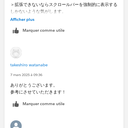
＞拡張できないならスクロールバーを強制的に表示する
しかないような気がします。
→この方法を教えて頂く事は可能でしょうか？
Afficher plus
Marquer comme utile
＞それと、文言に改行が含まれていましたが、これも再
現する必要があるのでしょうか？
→横にも下にもオーバーする可能性がありますので、改
行を入れています。スクロールバーで解決する場合、上
下左右両方にスクロール可能なバーがあると有難いで
takeshiro watanabe
す。
7 mars 2025 à 09:36
ありがとうございます。
参考にさせていただきます！
Marquer comme utile