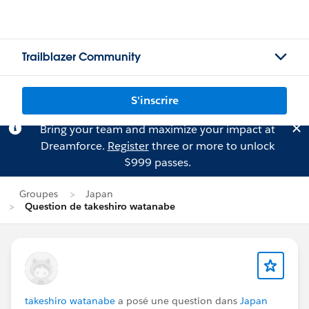
Trailblazer Community
S'inscrire
Bring your team and maximize your impact at
Dreamforce.
Register
three or more to unlock
$999 passes.
Groupes
Japan
Question de takeshiro watanabe
takeshiro watanabe
a posé une question dans
Japan