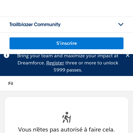
Trailblazer Community
S'inscrire
Bring your team and maximize your impact at
Dreamforce.
Register
three or more to unlock
$999 passes.
Fil
Vous n’êtes pas autorisé à faire cela.