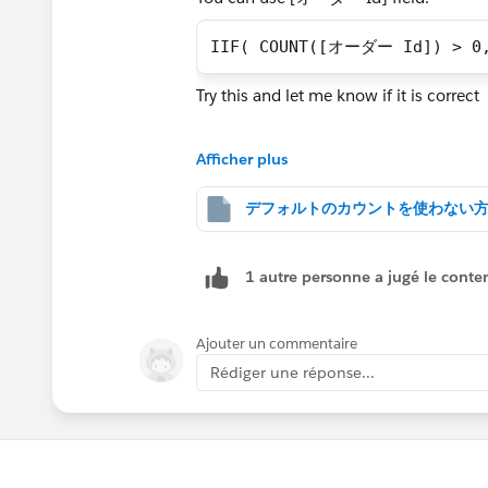
IIF( COUNT([オーダー Id]) > 0,
Try this and let me know if it is correct
Thanks
Afficher plus
Said
(Please upvote all my answers and selec
1 autre personne a jugé le conten
Ajouter un commentaire
Rédiger une réponse...