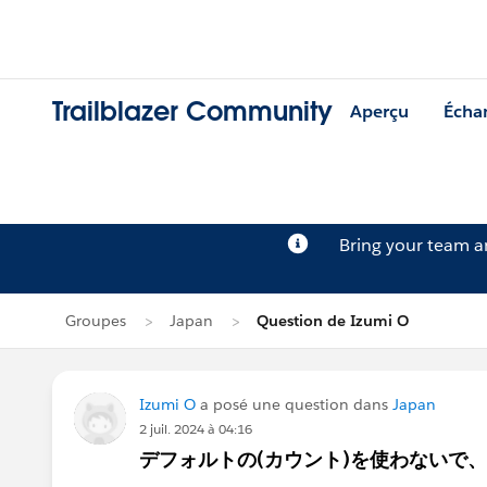
Trailblazer Community
Aperçu
Écha
Bring your team 
Groupes
Japan
Question de Izumi O
Izumi O
a posé une question dans
Japan
2 juil. 2024 à 04:16
デフォルトの(カウント)を使わないで