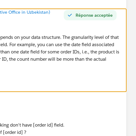
tive Office in Uzbekistan)
Réponse acceptée
epends on your data structure. The granularity level of that
field. For example, you can use the date field associated
 than one date field for some order IDs, i.e., the product is
 ID, the count number will be more than the actual
ing don't have [order id] field.
f [order id] ?