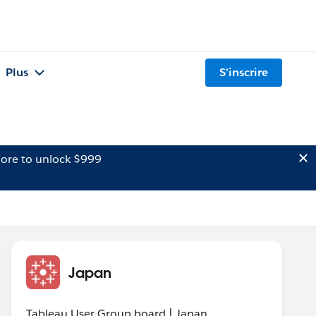
Plus
S'inscrire
ore to unlock $999
Japan
Tableau User Group board | Japan