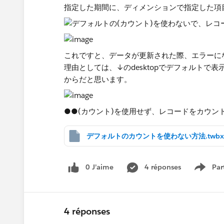
指定した期間に、ディメンションで指定した項目
これですと、データが更新された際、エラーに
理由としては、↓のdesktopでデフォルトで
からだと思います。
●●(カウント)を使用せず、レコードをカウ
デフォルトのカウントを使わない方法.twbx
0 J’aime
4 réponses
Par
Show 
4 réponses