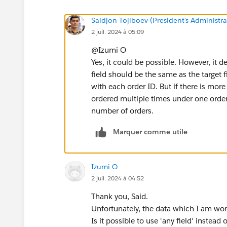
Saidjon Tojiboev (President's Administra
2 juil. 2024 à 05:09
@Izumi O​
Yes, it could be possible. However, it d
field should be the same as the target 
with each order ID. But if there is more
ordered multiple times under one order
number of orders.
Marquer comme utile
Izumi O
2 juil. 2024 à 04:52
Thank you, Said.
Unfortunately, the data which I am work
Is it possible to use 'any field' instead o