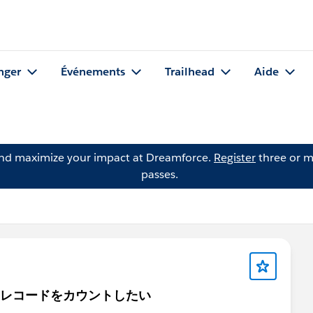
nger
Événements
Trailhead
Aide
and maximize your impact at Dreamforce.
Register
three or m
passes.
、レコードをカウントしたい