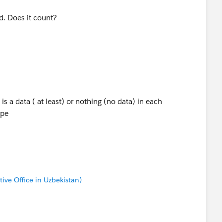
rd. Does it count?
 is a data ( at least) or nothing (no data) in each
ope
tive Office in Uzbekistan)