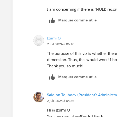
I am concerning if there is 'NULL' reco
Marquer comme utile
Izumi O
2 juil. 2024 à 06:10
The purpose of this viz is whether there
dimension. Thus, this would work! I h
Thank you so much!
Marquer comme utile
Saidjon Tojiboev (President's Administra
2 juil. 2024 à 04:36
Hi @Izumi O​
You can use [オーダー Id] field: