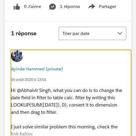
0 J’aime
1 réponse
Partager
Show menu
Tri
1 réponse
Trier par date
Ayinde Hammed (private)
14 août 2020 à 13:01
Hi @Abhaivir Singh​, what you can do is to change the
date field in filter to table calc. filter by writing this
LOOKUP(SUM([DATE]​), 0), convert it to dimension
and then drag to filter.
I just solve similar problem this morning, check the
link below.