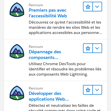
Parcours
Premiers pas avec
l’accessibilité Web
Découvrez ce qu’est l’accessibilité et les
manières de rendre les sites Web et les
applications accessibles aux personnes
en situation de handicap.
Parcours
Dépannage des
composants
Web Lightning
Utilisez Chrome DevTools pour
identifier et résoudre les problèmes liés
aux composants Web Lightning.
Parcours
Développer des
applications Web
sécurisées
Détectez et neutralisez les failles de
sécurité communes dans votre code et