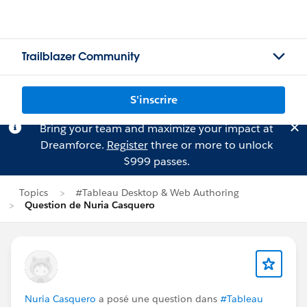
Trailblazer Community
S'inscrire
Bring your team and maximize your impact at
Dreamforce.
Register
three or more to unlock
$999 passes.
Topics
#Tableau Desktop & Web Authoring
Question de Nuria Casquero
Nuria Casquero
a posé une question dans
#Tableau