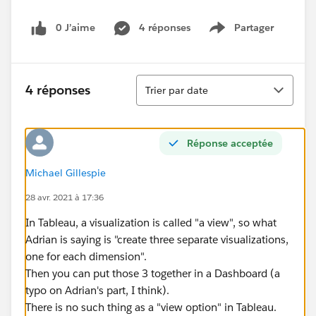
0 J’aime
4 réponses
Partager
Show menu
Tri
4 réponses
Trier par date
Réponse acceptée
Michael Gillespie
28 avr. 2021 à 17:36
In Tableau, a visualization is called "a view", so what
Adrian is saying is "create three separate visualizations,
one for each dimension".
Then you can put those 3 together in a Dashboard (a
typo on Adrian's part, I think).
There is no such thing as a "view option" in Tableau.