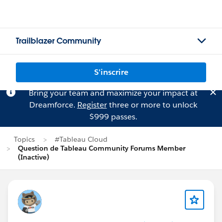
Trailblazer Community
S'inscrire
Bring your team and maximize your impact at
Dreamforce.
Register
three or more to unlock
$999 passes.
Topics
#Tableau Cloud
Question de Tableau Community Forums Member
(Inactive)