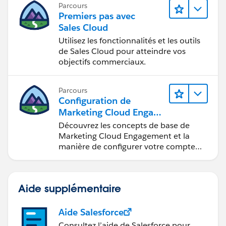
Parcours
fondés sur les données et à la
Premiers pas avec
collaboration.
Sales Cloud
Utilisez les fonctionnalités et les outils
de Sales Cloud pour atteindre vos
objectifs commerciaux.
Parcours
Configuration de
Marketing Cloud Engage
ment
Découvrez les concepts de base de
Marketing Cloud Engagement et la
manière de configurer votre compte
pour votre équipe.
Aide supplémentaire
Aide Salesforce
Consultez l’aide de Salesforce pour