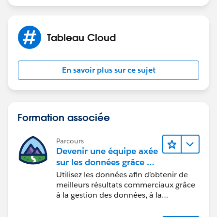
margin-top: 0px;
margin-bottom 0px;
Tableau Cloud
margin-left: 0px;
En savoir plus sur ce sujet
margin-right: 0px;
}
Formation associée
</style>
Parcours
</head>
Devenir une équipe axée
sur les données grâce à
<body>
Tableau
Utilisez les données afin d’obtenir de
--- insert Embed code here ---
meilleurs résultats commerciaux grâce
</body>
à la gestion des données, à la
</html>
gouvernance des données, aux outils
de visualisation des données, aux récits