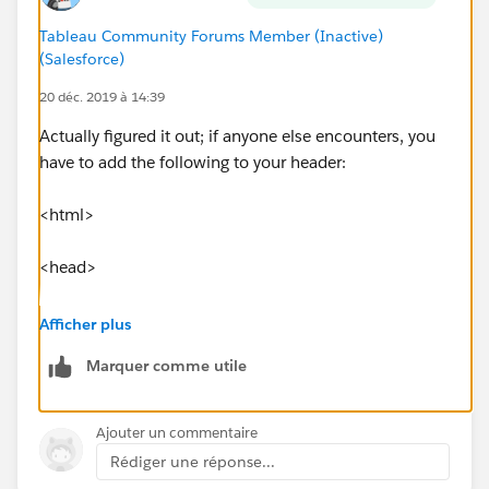
Tableau Community Forums Member (Inactive)
(Salesforce)
20 déc. 2019 à 14:39
Actually figured it out; if anyone else encounters, you
have to add the following to your header:
<html>
<head>
<style>
Afficher plus
Marquer comme utile
body {
height: 100%; width: 100%; padding: 0px 0px 0px
Ajouter un commentaire
0px;
Rédiger une réponse...