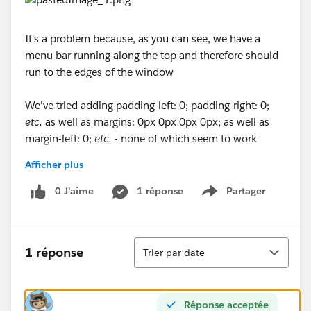
It's a problem because, as you can see, we have a
menu bar running along the top and therefore should
run to the edges of the window
We've tried adding padding-left: 0; padding-right: 0;
etc.
as well as margins: 0px 0px 0px 0px; as well as
margin-left: 0;
etc.
- none of which seem to work
Afficher plus
Has anyone encountered this, and/or know a solution?
Thanks!
0 J’aime
1 réponse
Partager
Show menu
Tri
1 réponse
Trier par date
Réponse acceptée