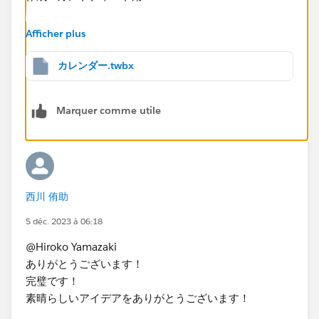
これで作成すれば8/31までの表示になりました。
Afficher plus
ツールヒントには本来の修了日も入れられるので、一応
両方いれておきました。
カレンダー.twbx
Marquer comme utile
西川 侑助
5 déc. 2023 à 06:18
@Hiroko Yamazaki
ありがとうございます！
完璧です！
素晴らしいアイデアをありがとうございます！