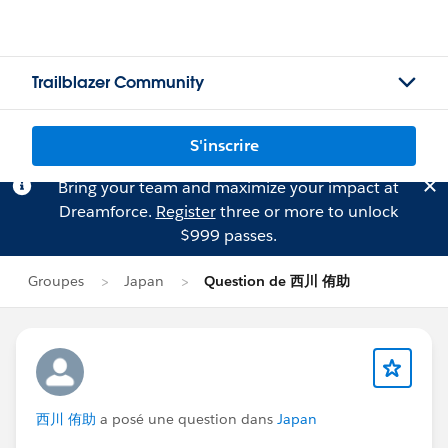
Trailblazer Community
S'inscrire
Bring your team and maximize your impact at
Dreamforce.
Register
three or more to unlock
$999 passes.
Groupes
Japan
Question de 西川 侑助
西川 侑助
a posé une question dans
Japan