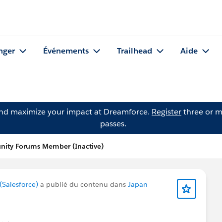
nger
Événements
Trailhead
Aide
and maximize your impact at Dreamforce.
Register
three or m
passes.
nity Forums Member (Inactive)
Salesforce)
a publié du contenu dans
Japan