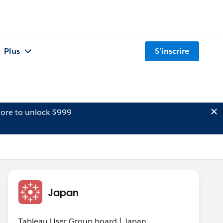
Plus
S'inscrire
ore to unlock $999
Japan
Tableau User Group board | Japan