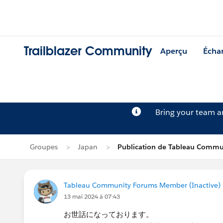
Trailblazer Community
Aperçu
Écha
Bring your team 
Groupes
Japan
Publication de Tableau Commu
Tableau Community Forums Member (Inactive) (
13 mai 2024 à 07:43
お世話になっております。