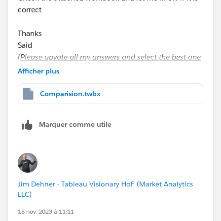
correct
Thanks
Said
(Please upvote all my answers and select the best one
if you find them helpful)
Afficher plus
Comparision.twbx
Marquer comme utile
Jim Dehner - Tableau Visionary HoF (Market Analytics
LLC)
15 nov. 2023 à 11:11