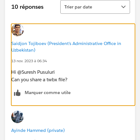
Tri
10 réponses
Trier par date
Saidjon Tojiboev (President's Administrative Office in
Uzbekistan)
13 nov. 2023 à 06:34
Hi @Suresh Pusuluri​
Can you share a twbx file?
Marquer comme utile
Ayinde Hammed (private)