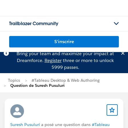
Trailblazer Community
S'inscrire
Bring your team and maximize your impact at
Dreamforce.
Register
three or more to unlock
$999 passes.
Topics
#Tableau Desktop & Web Authoring
Question de Suresh Pusuluri
Suresh Pusuluri
a posé une question dans
#Tableau