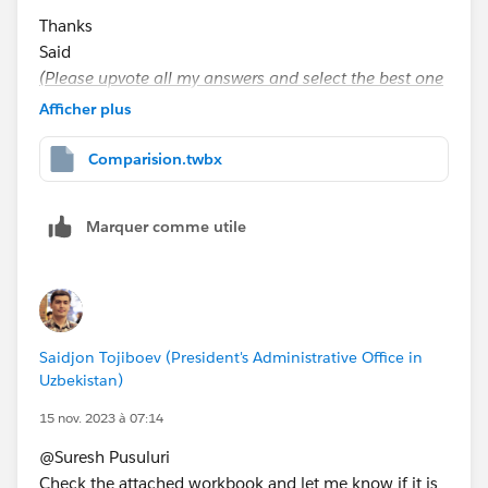
Thanks
Said
(Please upvote all my answers and select the best one
if you find them helpful)
Afficher plus
Comparision.twbx
Marquer comme utile
Saidjon Tojiboev (President's Administrative Office in
Uzbekistan)
15 nov. 2023 à 07:14
@Suresh Pusuluri​
Check the attached workbook and let me know if it is