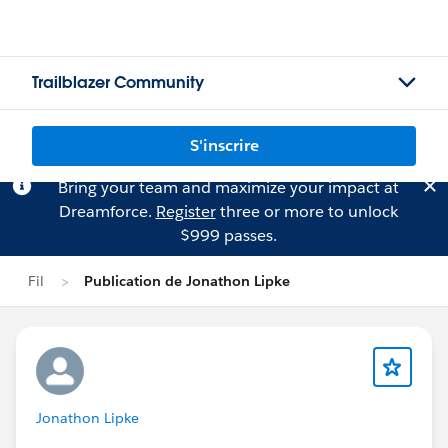
Trailblazer Community
S'inscrire
Bring your team and maximize your impact at
Dreamforce.
Register
three or more to unlock
$999 passes.
Fil
Publication de Jonathon Lipke
Jonathon Lipke