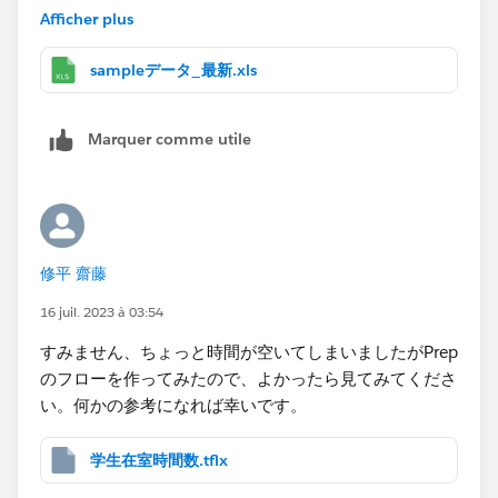
・「時刻」、「階数/区画」（5階および6階は「大会議
Afficher plus
室」、27階は「準備室出入口」）、
「操作区分」、「学生ID」を使用して、学生ごとの入退
sampleデータ_最新.xls
出情報を集計し、時系列（1時間毎）で各階の在室人数
をグラフ化する。
Marquer comme utile
・対象とするデータは「階数/区画」が5階および6階は
「大会議室」、7階は「準備室出入口※」のみ。
※準備室出入口は複数存在するが、区別せず同一のもの
として扱う。
・入退室がセットになっていないデータについては、可
修平 齋藤
能であればセットのものとは別で入室のみ、退出のみの
件数が分かる様になると大変有難いです。
16 juil. 2023 à 03:54
すみません、ちょっと時間が空いてしまいましたがPrep
■このデータで入退室のグラフの作成が難しい場合、入
のフローを作ってみたので、よかったら見てみてくださ
室のみ、退室のみのグラフを作成できますでしょうか。
い。何かの参考になれば幸いです。
入室・退室はパラメータで切り替えられるようにしたい
です。
学生在室時間数.tflx
また、フィルタで５，６，７階のデータをそれぞれフィ
ルタしたいです。