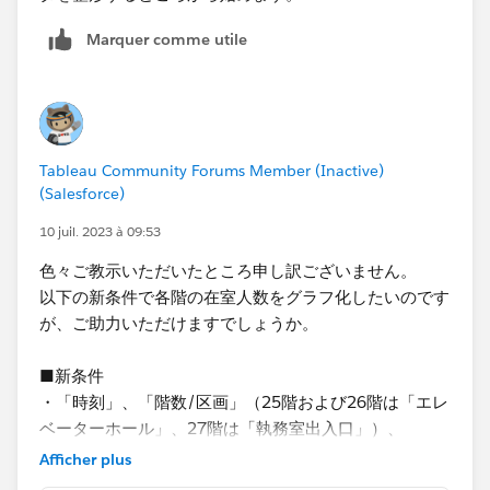
Marquer comme utile
Tableau Community Forums Member (Inactive)
(Salesforce)
10 juil. 2023 à 09:53
色々ご教示いただいたところ申し訳ございません。
以下の新条件で各階の在室人数をグラフ化したいのです
が、ご助力いただけますでしょうか。
■新条件
・「時刻」、「階数/区画」（25階および26階は「エレ
ベーターホール」、27階は「執務室出入口」）、
「操作区分」、「学生ID」を使用して、学生ごとの入退
Afficher plus
出情報を集計し、時系列（1時間毎）で各階の在室人数