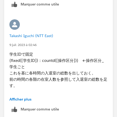
いにしています。例えば次の図のように11時41分から
Marquer comme utile
12時3分まで部屋にいたときは、11時台と12時台にカ
ウントするという意味です。
Takashi Iguchi (NTT East)
このように、リレーションによってひとつの入退室レコ
ードに対して複数の在室時間帯のデータを持てるように
9 juil. 2023 à 02:46
なるので、あとはこの時間帯ごとに学生の数を数えれば
学生IDで固定
よいです。
{fixed([学生ID])：countd([操作区分])} ←操作区分_
学生ごと
これを基に各時間の入退室の総数を出しておく。
前の時間の各階の在室人数を参照して入退室の総数を足
入退室がセットになっていないデータも冒頭の図のよう
す。
にデータ内にレコードを残すようにしておけば、「入室
時刻がNULLであるまたは退室時刻がNULLである」と
列は時刻（１時間ごとのbinにしておく）
いう条件で抽出することができます。
Afficher plus
行：計算結果
Marquer comme utile
マーク：階数、区画
サンプルワークブックを添付しているので、フィルタや