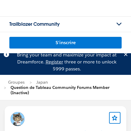
Trailblazer Community
S'inscrire
Bring your team and maximize your impact at
Dreamforce.
Register
three or more to unlock
$999 passes.
Groupes
Japan
Question de Tableau Community Forums Member
(Inactive)