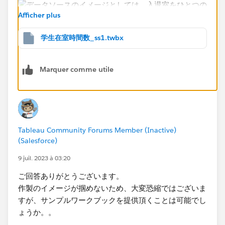
Afficher plus
学生在室時間数_ss1.twbx
Marquer comme utile
<時間帯の枠>
Tableau Community Forums Member (Inactive)
(Salesforce)
9 juil. 2023 à 03:20
<データソース>
ご回答ありがとうございます。
作製のイメージが掴めないため、大変恐縮ではございま
すが、サンプルワークブックを提供頂くことは可能でし
リレーションの設定は、入室から退室までの間に一瞬で
ょうか。。
も引っかかっていれば、その時間帯はその部屋にいた扱