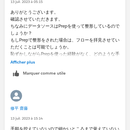
13 juil. 2023 à 05:15
ありがとうございます。
確認させていただきます。
ちなみにデータソースはPrepを使って整形しているので
しょうか？
もしPrepで整形をされた場合は、フローを拝見させてい
ただくことは可能でしょうか。
恥ずかしながらPrepを使った経験がなく、どのような手
順で整形されたのか拝見したく存じます。
Afficher plus
よろしくお願いいたします。
Marquer comme utile
修平 齋藤
13 juil. 2023 à 15:14
手順を控えていないので細かいところまで覚えていない