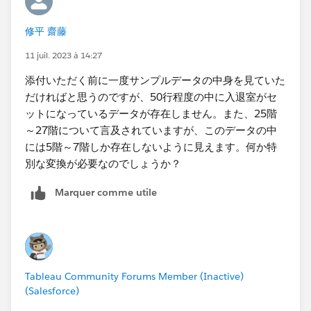
修平 齋藤
11 juil. 2023 à 14:27
「どう配置したら見やすいか」というのは、どのような
目的で誰が見るのか（+見た人は何を把握しなければな
添付いただく前に一度サンプルデータの中身を見ていた
らなくて、見た後にどういった行動を取ることが期待さ
だければと思うのですが、50行程度の中に入退室がセ
れるのか）によって全く変わりますので一概に言えませ
ットになっているデータが存在しません。また、25階
ん。「棒グラフで表示したい」とのことですが、なぜ棒
～27階について言及されていますが、このデータの中
グラフを選択するのでしょうか？ そこを突き詰めてい
には5階～7階しか存在しないように見えます。何か特
くと適した表現の形も見えてくると思います。
別な変換が必要なのでしょうか？
Marquer comme utile
Tableau Community Forums Member (Inactive)
(Salesforce)