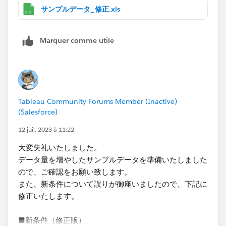
をグラフ化する。
サンプルデータ_修正.xls
・対象とするデータは「階数/区画」が25階および26階
は「大会議室」、27階は「準備室出入口※」のみ。
Marquer comme utile
※準備室出入口は複数存在するが、区別せず同一のもの
として扱う。
・入退室がセットになっていないデータについては、可
能であればセットのものとは別で入室のみ、退出のみの
件数が分かる様になると大変有難いです。
Tableau Community Forums Member (Inactive)
(Salesforce)
サンプルデータの構造も少し変更しましたので、添付い
たします。
12 juil. 2023 à 11:22
大変お手数をおかけしますが、何卒宜しくお願い致しま
大変失礼いたしました。
す。
データ量を増やしたサンプルデータを準備いたしました
ので、ご確認をお願い致します。
また、新条件について誤りが御座いましたので、下記に
修正いたします。
■新条件（修正版）