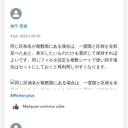
パラメータを利用した細かい要件はこれで実験してみ
みたいな感じでしょうか。
て、挙動がイメージに沿うようになれば本番データで試
してみるといいかなと思います。
修平 齋藤
9 juil. 2023 à 02:10
同じ区画名が複数階にある場合は、一度階と区画を全部
並べたあと、表示したいものだけを選択して保持すれば
よいです。同じフィルタ設定を複数シートで使い回す場
合はセットにしておくと再利用しやすくなります。
Afficher plus
Marquer comme utile