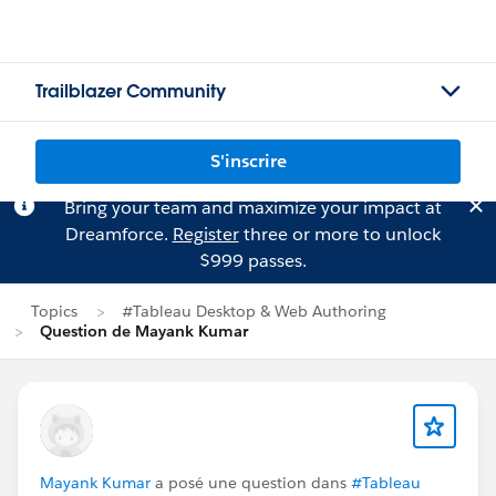
Trailblazer Community
S'inscrire
Bring your team and maximize your impact at
Dreamforce.
Register
three or more to unlock
$999 passes.
Topics
#Tableau Desktop & Web Authoring
Question de Mayank Kumar
Mayank Kumar
a posé une question dans
#Tableau