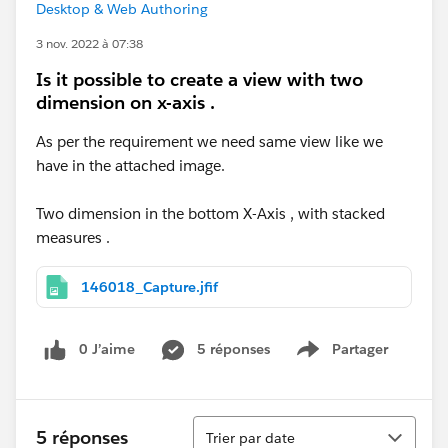
Desktop & Web Authoring
3 nov. 2022 à 07:38
Is it possible to create a view with two
dimension on x-axis .
As per the requirement we need same view like we
have in the attached image.
Two dimension in the bottom X-Axis , with stacked
measures .
146018_Capture.jfif
0 J’aime
5 réponses
Partager
Show menu
Tri
5 réponses
Trier par date