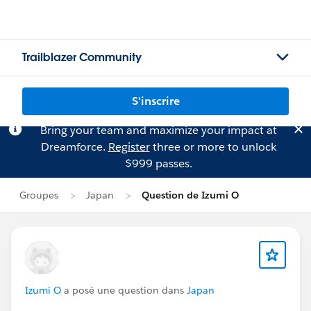
Trailblazer Community
S'inscrire
Bring your team and maximize your impact at
Dreamforce.
Register
three or more to unlock
$999 passes.
Groupes
Japan
Question de Izumi O
Izumi O
a posé une question dans
Japan