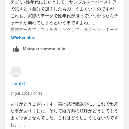
テゴリ×性年代にしたとして、サンプルスーパーストア
で試すと（自分で加工したもの）うまくいくのですが、
これも、実際のデータで性年代が揃っていなかったらチ
ャートが崩れてしまうという事ですよね。。
購買データで、フィルタリングしているダッシュボード
では使えないような気がします。。
Afficher plus
Marquer comme utile
別の計算方式（網羅的でなくても上手く行く方法）、も
しあったらご教授頂けますでしょうか。
また、今の作り方で上手く行くパターンの例もあったら
教えて頂けますでしょうか。思いつかず。。
Izumi O
24 juil. 2025 à 04:55
ありがとうございます。実は試行錯誤中に、これで出来
た事がありました。そして縦方向の順序がどうしてもう
まく行きませんでした。これはどうしようもないのです
ね。。。