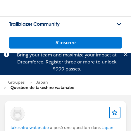
Trailblazer Community
S'inscrire
Bring your team and maximize your impact at
Dreamforce.
Register
three or more to unlock
$999 passes.
Groupes
Japan
Question de takeshiro watanabe
takeshiro watanabe
a posé une question dans
Japan