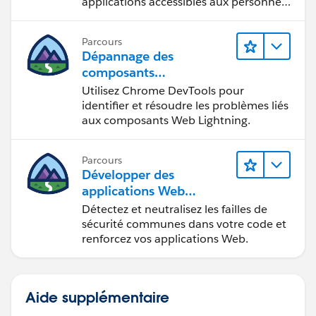
applications accessibles aux personnes
en situation de handicap.
Parcours
Dépannage des
composants
Web Lightning
Utilisez Chrome DevTools pour
identifier et résoudre les problèmes liés
aux composants Web Lightning.
Parcours
Développer des
applications Web
sécurisées
Détectez et neutralisez les failles de
sécurité communes dans votre code et
renforcez vos applications Web.
Aide supplémentaire