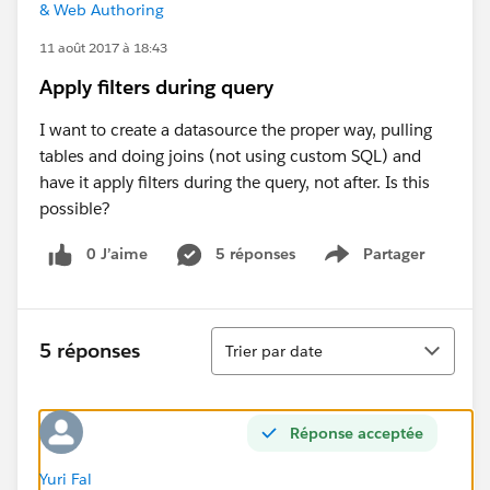
& Web Authoring
11 août 2017 à 18:43
Apply filters during query
I want to create a datasource the proper way, pulling
tables and doing joins (not using custom SQL) and
have it apply filters during the query, not after. Is this
possible?
0 J’aime
5 réponses
Partager
Show menu
Tri
5 réponses
Trier par date
Réponse acceptée
Yuri Fal