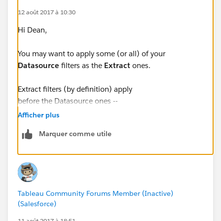
12 août 2017 à 10:30
Hi Dean,
You may want to apply some (or all) of your
Datasource
filters as the
Extract
ones.
Extract filters (by definition) apply
before the Datasource ones --
at the time of the extract creation / refresh.
Afficher plus
Marquer comme utile
Here is the page from the Online Help
which explains the Order of Operations:
https://onlinehelp.tableau.com/current/pro/desktop/
en-us/help.html#order_of_operations.html
Tableau Community Forums Member (Inactive)
(Salesforce)
Hope it helps understanding.
11 août 2017 à 18:51