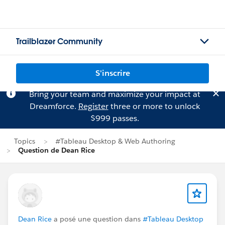
Trailblazer Community
S'inscrire
Bring your team and maximize your impact at
Dreamforce.
Register
three or more to unlock
$999 passes.
Topics
#Tableau Desktop & Web Authoring
Question de Dean Rice
Dean Rice
a posé une question dans
#Tableau Desktop