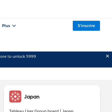
Plus
S'inscrire
ore to unlock $999
Japan
Tableau User Group board | Japan