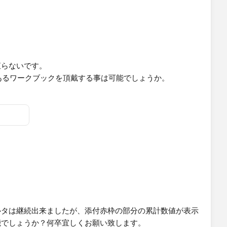
出てしまい、他の方法でも上手くいきません。やり方が分か
ます。
直らないです。
にあるワークブックを頂戴する事は可能でしょうか。
ルタは継続出来ましたが、添付赤枠の部分の累計数値が表示
能でしょうか？何卒宜しくお願い致します。