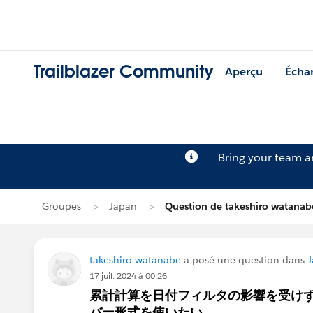
Trailblazer Community
Aperçu
Écha
Bring your team 
Groupes
Japan
Question de takeshiro watanab
takeshiro watanabe
a posé une question dans
J
17 juil. 2024 à 00:26
累計計算を日付フィルタの影響を受け
バー形式を使いたい