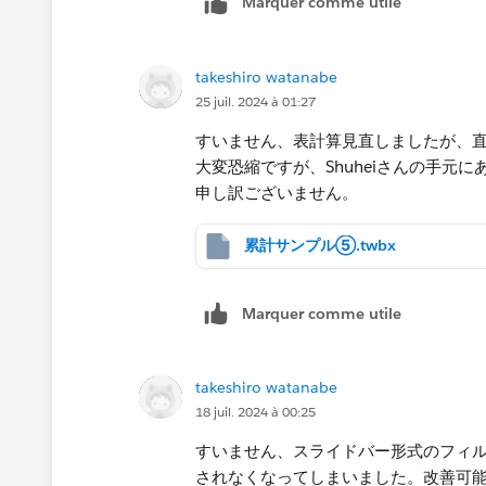
Marquer comme utile
＞という式を考えましたが、エラーが
る方がいましたら、ご指導お願い致し
takeshiro watanabe
25 juil. 2024 à 01:27
すいません、表計算見直しましたが、
大変恐縮ですが、Shuheiさんの手元
申し訳ございません。
累計サンプル⑤.twbx
Marquer comme utile
takeshiro watanabe
18 juil. 2024 à 00:25
すいません、スライドバー形式のフィ
されなくなってしまいました。改善可