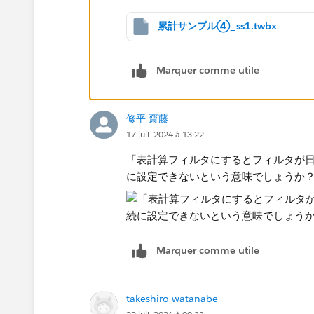
累計サンプル④_ss1.twbx
Marquer comme utile
修平 齋藤
17 juil. 2024 à 13:22
「表計算フィルタにするとフィルタが
に設定できないという意味でしょうか
Marquer comme utile
takeshiro watanabe