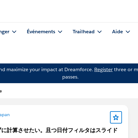
nger
Événements
Trailhead
Aide
and maximize your impact at Dreamforce.
Register
three or m
passes.
e
apan
ずに計算させたい。且つ日付フィルタはスライド