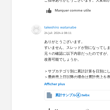
ご指導ありがとうございます。大変助
Marquer comme utile
takeshiro watanabe
24 juil. 2024 à 08:11
ありがとうございます。
すいません、スレッドが別になってし
元々の確認に以下内容だったのですが
改善可能でしょうか。
＞サブカテゴリ別に累計計算を日別に
＞最終売上日以降の場合は累計売上を
＞
Afficher plus
＞IF [オーダー日]> { FIXED [サブカテ
＞THEN ""
累計サンプル④.twbx
＞ELSE RUNNING_SUM(SUM([売上]))
＞END