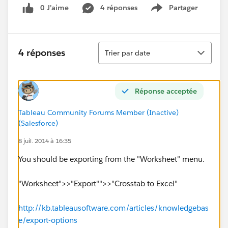
0 J’aime
4 réponses
Partager
Show menu
Tri
4 réponses
Trier par date
Réponse acceptée
Tableau Community Forums Member (Inactive)
(Salesforce)
8 juil. 2014 à 16:35
You should be exporting from the "Worksheet" menu.
"Worksheet">>"Export"">>"Crosstab to Excel"
http://kb.tableausoftware.com/articles/knowledgebas
e/export-options