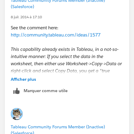
Tableau Community Forums Member (Inactive)
(Salesforce)
8 juil. 2014 à 17:10
See the comment here:
http://community.tableau.com/ideas/1577
This capability already exists in Tableau, in a not-so-
intuitive manner: If you select the data in the
worksheet, then either use Worksheet->Copy->Data or
right-click and select Copy Data, you get a "true
worksheet" that can be pasted into Excel, Notepad (as
Afficher plus
a tab delimited table), etc.
Marquer comme utile
Tableau Community Forums Member (Inactive)
(Salesforce)