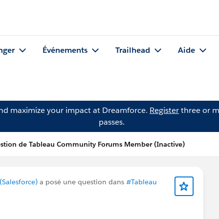
nger
Événements
Trailhead
Aide
and maximize your impact at Dreamforce.
Register
three or m
passes.
stion de Tableau Community Forums Member (Inactive)
Salesforce)
a posé une question dans
#Tableau