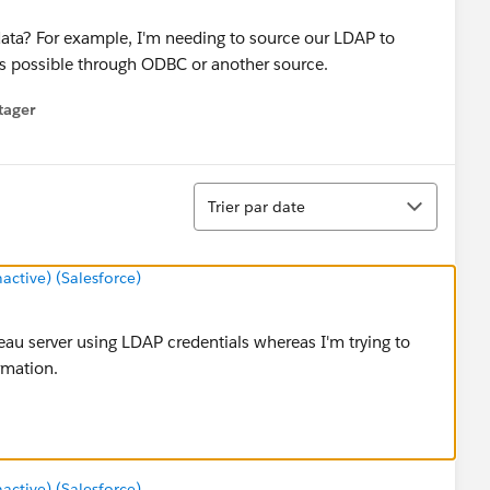
 data? For example, I'm needing to source our LDAP to
as possible through ODBC or another source.
tager
menu
Tri
Trier par date
tive) (Salesforce)
au server using LDAP credentials whereas I'm trying to
rmation.
tive) (Salesforce)